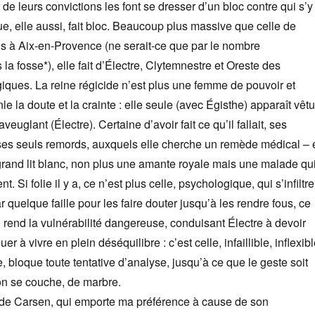
 de leurs convictions les font se dresser d’un bloc contre qui s’y
, elle aussi, fait bloc. Beaucoup plus massive que celle de
is à Aix-en-Provence (ne serait-ce que par le nombre
la fosse*), elle fait d’Électre, Clytemnestre et Oreste des
ques. La reine régicide n’est plus une femme de pouvoir et
e la doute et la crainte : elle seule (avec Égisthe) apparaît vêt
veuglant (Électre). Certaine d’avoir fait ce qu’il fallait, ses
es seuls remords, auxquels elle cherche un remède médical – 
grand lit blanc, non plus une amante royale mais une malade qu
t. Si folie il y a, ce n’est plus celle, psychologique, qui s’infiltre
r quelque faille pour les faire douter jusqu’à les rendre fous, ce
ui rend la vulnérabilité dangereuse, conduisant Électre à devoir
r à vivre en plein déséquilibre : c’est celle, infaillible, inflexibl
te, bloque toute tentative d’analyse, jusqu’à ce que le geste soit
on se couche, de marbre.
de Carsen, qui emporte ma préférence à cause de son