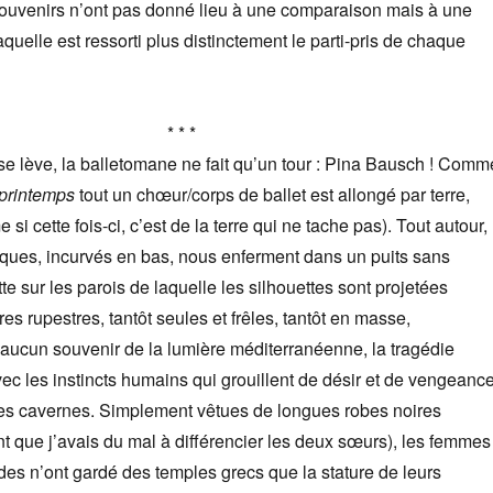
souvenirs n’ont pas donné lieu à une comparaison mais à une
aquelle est ressorti plus distinctement le parti-pris de chaque
* * *
se lève, la balletomane ne fait qu’un tour : Pina Bausch ! Comm
 printemps
tout un chœur/corps de ballet est allongé par terre,
 si cette fois-ci, c’est de la terre qui ne tache pas). Tout autour,
ques, incurvés en bas, nous enferment dans un puits sans
te sur les parois de laquelle les silhouettes sont projetées
s rupestres, tantôt seules et frêles, tantôt en masse,
aucun souvenir de la lumière méditerranéenne, la tragédie
c les instincts humains qui grouillent de désir et de vengeanc
es cavernes. Simplement vêtues de longues robes noires
nt que j’avais du mal à différencier les deux sœurs), les femmes
ides n’ont gardé des temples grecs que la stature de leurs