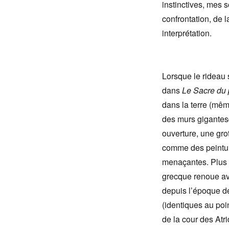
instinctives, mes 
confrontation, de l
interprétation.
Lorsque le rideau 
dans
Le Sacre du
dans la terre (même
des murs gigantes
ouverture, une grot
comme des peinture
menaçantes. Plus 
grecque renoue ave
depuis l’époque d
(identiques au poi
de la cour des Atr