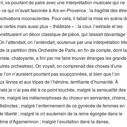
t, va pourtant de paire avec une interprétation musicale qui ne
 ce qui m’avait fascinée à Aix-en-Provence : la fragilité des être
otivations inconscientes. Pour cela, il fallait la mise en scène d
 certes mais aussi plus « théâtrale » : la cour, l’estrade et les
onstituaient un décor classique de pièce, qui laissait davantage
On l’attendait, on l’entendait, soutenue par une interprétation trè
de la partition (très Orchestre de Paris, en fin de compte, dont la
iste, chatoyante, a fini par me faire trouver étranges les grands
utres orchestres). On voyait, on comprenait des choses d’une
ue l’on n’auraient pourtant pas soupçonnées, si bien que l’on
x lèvres et aux tripes de l’héroïne, terrifiante d’humanité. À
mais je n’ai pas été à ce point touchée, malgré la sensualité des
erre, malgré les métamorphoses du choeur en servantes, chiens,
distinctes ; malgré l’enfermement de ce gynécée de femmes en
 liberté ; malgré le cri souterrain de la reine égorgée dans le
même d’Agamemnon ; malgré l’exultation dans la danse,