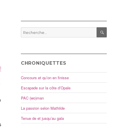
Recherche
pour
RECHERCHE
:
CHRONIQUETTES
c
Concours et qu’on en finisse
e
Escapade sur la côte d’Opale
PAC (wo)man
e
La passion selon Mathilde
Tenue de et jusqu’au gala
s