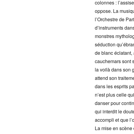
colonnes : l’assise
oppose. La musique
l’Orchestre de Par
d’instruments dans 
monstres mythologi
séduction qu’ébranl
de blanc éclatant, a
cauchemars sont s
la voilà dans son 
attend son traitemen
dans les esprits pa
n’est plus celle q
danser pour continue
qui interdit le dou
accompli et que l’
La mise en scène 