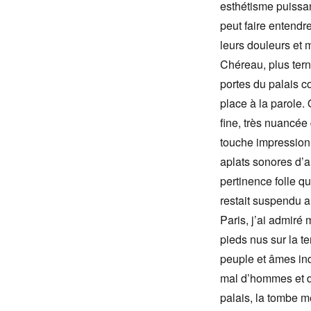
esthétisme puissan
peut faire entendre
leurs douleurs et m
Chéreau, plus terne
portes du palais c
place à la parole. 
fine, très nuancée 
touche impressionn
aplats sonores d’a
pertinence folle q
restait suspendu au
Paris, j’ai admiré 
pieds nus sur la t
peuple et âmes in
mal d’hommes et de
palais, la tombe 