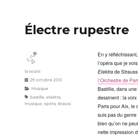
Électre rupestre
En y réfléchissant,
l’opéra que je vo
Elektra
de Strauss 
Auteur
la souris
l’Orchestre de Par
Publié
29 octobre 2013
le
Bastille, dans un
Catégories
Musique
dessinent : la voi
Étiquettes
bastille
,
elektra
,
musique
,
opéra
,
strauss
Paris pour Aix, le
suis pas du genre à
bien qu’on ne peut
nette impression d