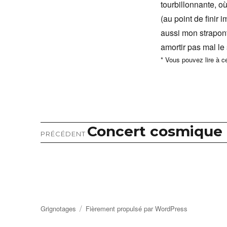
tourbillonnante, où
(au point de finir
aussi mon strapont
amortir pas mal le
* Vous pouvez lire à ce
Concert cosmique
Article
Navigation
PRÉCÉDENT
précédent :
de
l’article
Grignotages
Fièrement propulsé par WordPress