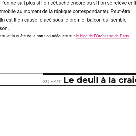
 l’on ne sait plus si l’on trébuche encore ou si l’on se relève enf
 immobile au moment de la réplique correspondante). Peut-être
in est-il en cause, placé sous le premier balcon qui semble
 son.
 sujet la quête de la partition adéquate sur
le blog de l’Orchestre de Paris
.
Le deuil à la crai
Article
SUIVANT
suivant :