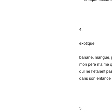
4.
exotique
banane, mangue, pa
mon père n’aime qu
qui ne l’étaient pa
dans son enfance 
5.