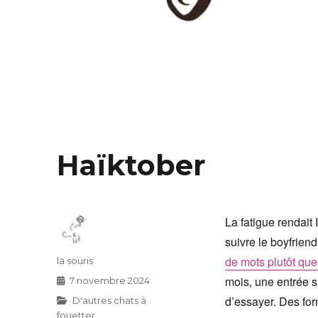
Haïktober
La fatigue rendait
suivre le boyfrien
de mots plutôt que
Auteur
la souris
mois, une entrée s
Publié
7 novembre 2024
le
d’essayer. Des for
Catégories
D'autres chats à
fouetter