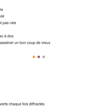
ire
ulé
nt pas née
sac à dos
r asséner un bon coup de vieux
erts chaque fois diffractés