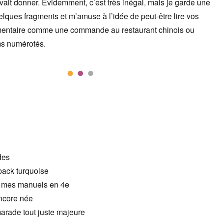
vait donner. Évidemment, c’est très inégal, mais je garde une
lques fragments et m’amuse à l’idée de peut-être lire vos
mentaire comme une commande au restaurant chinois ou
ms numérotés.
des
pack turquoise
us mes manuels en 4e
encore née
rade tout juste majeure