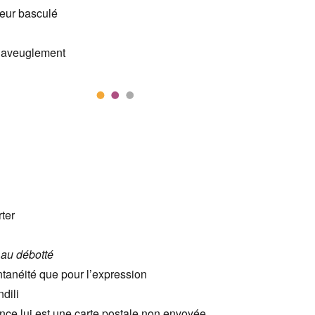
eur basculé
 aveuglement
ter
s
au débotté
tanéité que pour l’expression
dili
ce lui est une carte postale non envoyée