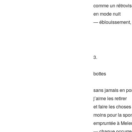
comme un rétrovis
en mode nuit
— éblouissement,
3.
bottes
sans jamais en por
j’aime les retirer
et faire les chose
moins pour la spon
empruntée à Melen
— chaque occurren