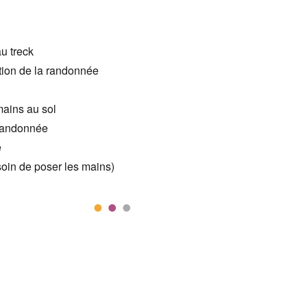
u treck
tion de la randonnée
 mains au sol
 randonnée
e
soin de poser les mains)