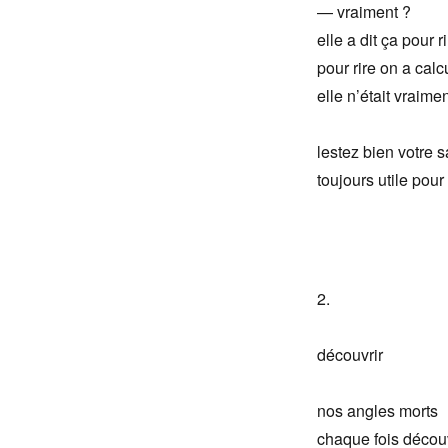
— vraiment ?
elle a dit ça pour r
pour rire on a calc
elle n’était vraime
lestez bien votre 
toujours utile pou
2.
découvrir
nos angles morts
chaque fois découv