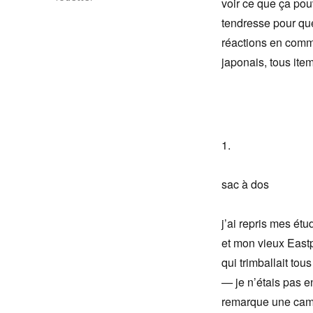
voir ce que ça pou
tendresse pour que
réactions en com
japonais, tous ite
1.
sac à dos
j’ai repris mes étu
et mon vieux East
qui trimballait to
—
je n’étais pas 
remarque une cama