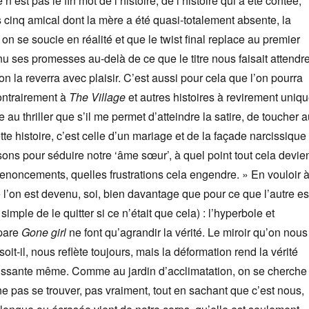
n’est pas le fin mot de l’histoire, de l’histoire qui a été contée,
s cinq amical dont la mère a été quasi-totalement absente, la
 on se soucie en réalité et que le twist final replace au premier
nu ses promesses au-delà de ce que le titre nous faisait attendre
on la reverra avec plaisir. C’est aussi pour cela que l’on pourra
ntrairement à
The Village
et autres histoires à revirement uniqu
 au thriller que s’il me permet d’atteindre la satire, de toucher 
te histoire, c’est celle d’un mariage et de la façade narcissique
ons pour séduire notre ‘âme sœur’, à quel point tout cela devie
renoncements, quelles frustrations cela engendre. » En vouloir 
e l’on est devenu, soi, bien davantage que pour ce que l’autre es
 simple de le quitter si ce n’était que cela) : l’hyperbole et
 pare
Gone girl
ne font qu’agrandir la vérité. Le miroir qu’on nous
soit-il, nous reflète toujours, mais la déformation rend la vérité
uissante même. Comme au jardin d’acclimatation, on se cherche
e pas se trouver, pas vraiment, tout en sachant que c’est nous,