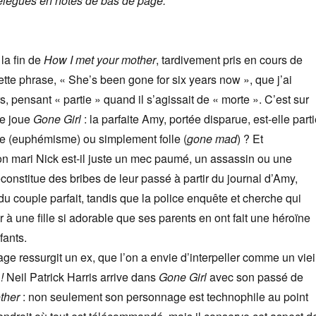
elégués en notes de bas de page.
la fin de
How I met your mother
, tardivement pris en cours de
 cette phrase, « She’s been gone for six years now », que j’ai
, pensant « partie » quand il s’agissait de « morte ». C’est sur
ue joue
Gone Girl
: la parfaite Amy, portée disparue, est-elle part
orte (euphémisme) ou simplement folle (
gone mad
) ? Et
on mari Nick est-il juste un mec paumé, un assassin ou une
econstitue des bribes de leur passé à partir du journal d’Amy,
 du couple parfait, tandis que la police enquête et cherche qui
r à une fille si adorable que ses parents en ont fait une héroïne
fants.
 ressurgit un ex, que l’on a envie d’interpeller comme un viei
 !
Neil Patrick Harris arrive dans
Gone Girl
avec son passé de
ther
: non seulement son personnage est technophile au point