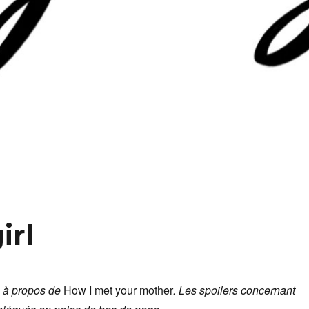
irl
… à propos de
How I met your mother
. Les spoilers concernant