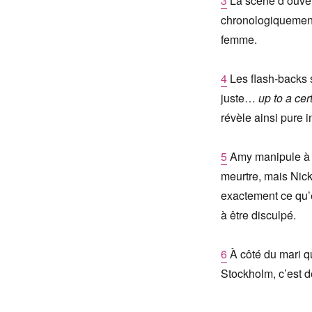
3
La scène d’ouvert
chronologiquement à
femme.
4
Les flash-backs s
juste…
up to a cer
révèle ainsi pure i
5
Amy manipule à l
meurtre, mais Nick 
exactement ce qu’el
à être disculpé.
6
À côté du mari q
Stockholm, c’est d