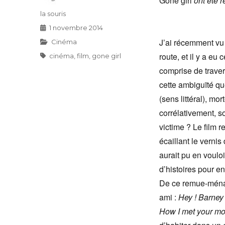
Gone girl
ont été r
Auteur
la souris
Publié
1 novembre 2014
le
J’ai récemment vu 
Catégories
Cinéma
route, et il y a eu
Étiquettes
cinéma
,
film
,
gone girl
comprise de travers
cette ambiguïté q
(sens littéral), m
corrélativement, s
victime ? Le film r
écaillant le vernis
aurait pu en vouloi
d’histoires pour en
De ce remue-ménage
ami :
Hey ! Barney
How I met your mo