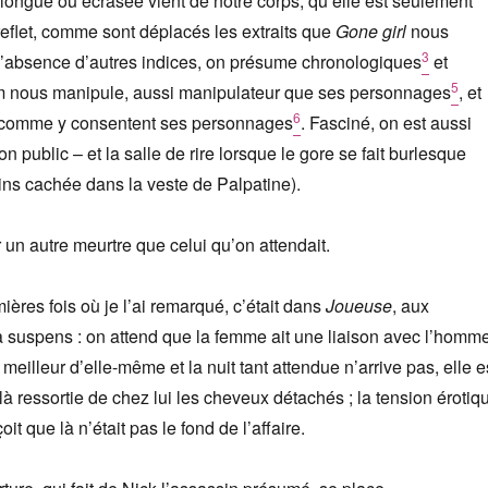
longue ou écrasée vient de notre corps, qu’elle est seulement
eflet, comme sont déplacés les extraits que
Gone girl
nous
3
 l’absence d’autres indices, on présume chronologiques
et
5
ilm nous manipule, aussi manipulateur que ses personnages
, et
6
t comme y consentent ses personnages
. Fasciné, on est aussi
 public – et la salle de rire lorsque le gore se fait burlesque
oins cachée dans la veste de Palpatine).
 un autre meurtre que celui qu’on attendait.
ières fois où je l’ai remarqué, c’était dans
Joueuse
, aux
à suspens : on attend que la femme ait une liaison avec l’homm
meilleur d’elle-même et la nuit tant attendue n’arrive pas, elle e
ilà ressortie de chez lui les cheveux détachés ; la tension érotiq
it que là n’était pas le fond de l’affaire.