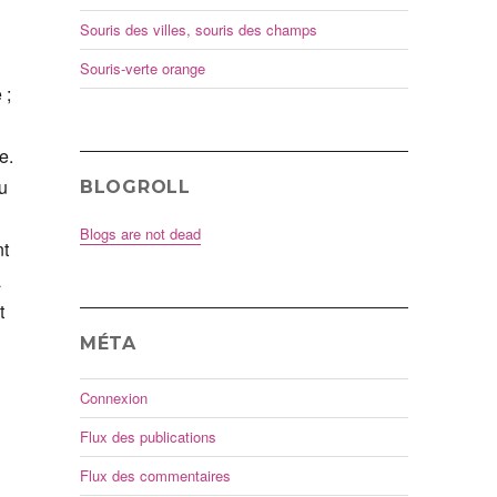
Souris des villes, souris des champs
Souris-verte orange
 ;
e.
au
BLOGROLL
Blogs are not dead
nt
à
t
MÉTA
Connexion
Flux des publications
Flux des commentaires