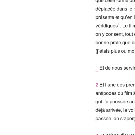
que cette forme ob
déplacée dans le r
présente et qu’en
4
véridiques
. Le f
on y consent, tou
bonne proie que bon
(j’étais plus ou m
1
Et de nous servir
2
Et l’une des prem
antipodes du film 
qui l’a poussée au 
déjà arrivée, la vo
passée, on s’aperço