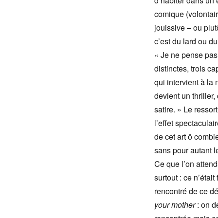
d’habiter dans un 
comique (volontaire
jouissive – ou plu
c’est du lard ou d
« Je ne pense pa
distinctes, trois c
qui intervient à la 
devient un thriller
satire. » Le ressor
l’effet spectaculai
de cet art ô combi
sans pour autant le
Ce que l’on attenda
surtout : ce n’étai
rencontré de ce dé
your mother
: on d