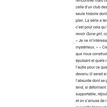
rencontrée mais ce 
celle d’un club de
seule histoire dont
plan. La série a te
c’est pour cela qu’
revoir
Gone girl,
co
« Je ne m’intéresse
mystérieux. » « Cet
que nous construis
épuisant et quels 
l’autre pour ce qu
devenu (il serait si
l’absurde dont se
tend, si déformant 
supportable, réjo
et on s’amuse de n