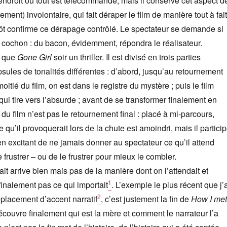
endroit où tout est télécommandé, mais il conserve cet aspect d
ment) involontaire, qui fait déraper le film de manière tout à fait
tôt confirme ce dérapage contrôlé. Le spectateur se demande si
u cochon : du bacon, évidemment, répondra le réalisateur.
s que
Gone Girl
soir un thriller. Il est divisé en trois parties
apsules de tonalités différentes : d’abord, jusqu’au retournement
moitié du film, on est dans le registre du mystère ; puis le film
, qui tire vers l’absurde ; avant de se transformer finalement en
t du film n’est pas le retournement final : placé à mi-parcours,
re qu’il provoquerait lors de la chute est amoindri, mais il partici
en excitant de ne jamais donner au spectateur ce qu’il attend
 frustrer – ou de le frustrer pour mieux le combler.
it arrive bien mais pas de la manière dont on l’attendait et
1
t finalement pas ce qui importait
. L’exemple le plus récent que j’
2
placement d’accent narratif
, c’est justement la fin de
How I met
écouvre finalement qui est la mère et comment le narrateur l’a