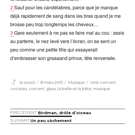
2
Sauf pour les candélabres, parce que je manque
déjà rapidement de sang dans les bras quand je me
brosse peu trop longtemps les cheveux…
3
Gare seulement à ne pas se faire mal au cou : assis
au parterre, le nez levé vers l’écran, on se sent un
peu comme une petite fille qui essayerait
d’embrasser son graaaand prince, tête renversée.
Auteur
Publié
Catégories
Étiquettes
la souris
8 mars 2015
Musique
ciné-concert
,
le
cocteau
,
concert
,
glass
,
la belle et la bête
,
musique
Article
PRÉCÉDENT
Birdman, drôle d’oiseau
Navigation
précédent :
Article
SUIVANT
Un peu sèchement
de
suivant :