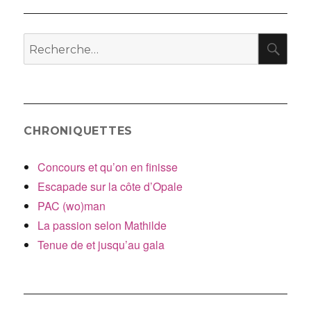
l’article
RE
Recherche
pour
:
CHRONIQUETTES
Concours et qu’on en finisse
Escapade sur la côte d’Opale
PAC (wo)man
La passion selon Mathilde
Tenue de et jusqu’au gala