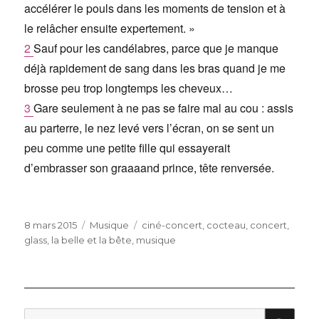
accélérer le pouls dans les moments de tension et à
le relâcher ensuite expertement. »
2
Sauf pour les candélabres, parce que je manque
déjà rapidement de sang dans les bras quand je me
brosse peu trop longtemps les cheveux…
3
Gare seulement à ne pas se faire mal au cou : assis
au parterre, le nez levé vers l’écran, on se sent un
peu comme une petite fille qui essayerait
d’embrasser son graaaand prince, tête renversée.
Publié
Catégories
Étiquettes
8 mars 2015
Musique
ciné-concert
,
cocteau
,
concert
,
le
glass
,
la belle et la bête
,
musique
RE
Recherche