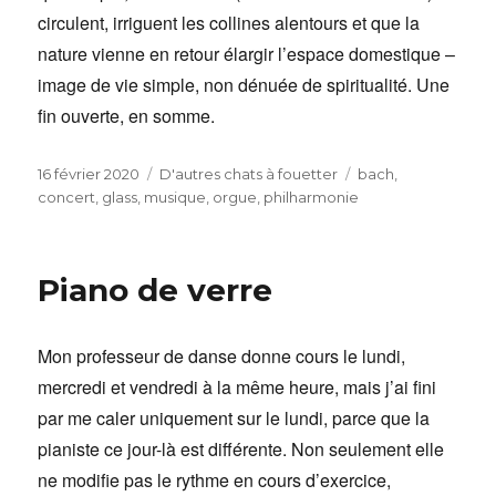
circulent, irriguent les collines alentours et que la
nature vienne en retour élargir l’espace domestique –
image de vie simple, non dénuée de spiritualité. Une
fin ouverte, en somme.
Publié
Catégories
Étiquettes
16 février 2020
D'autres chats à fouetter
bach
,
le
concert
,
glass
,
musique
,
orgue
,
philharmonie
Piano de verre
Mon professeur de danse donne cours le lundi,
mercredi et vendredi à la même heure, mais j’ai fini
par me caler uniquement sur le lundi, parce que la
pianiste ce jour-là est différente. Non seulement elle
ne modifie pas le rythme en cours d’exercice,