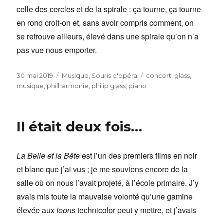
celle des cercles et de la spirale : ça tourne, ça tourne
en rond croit-on et, sans avoir compris comment, on
se retrouve ailleurs, élevé dans une spirale qu’on n’a
pas vue nous emporter.
Publié
Catégories
Étiquettes
30 mai 2019
Musique
,
Souris d'opéra
concert
,
glass
,
le
musique
,
philharmonie
,
philip glass
,
piano
Il était deux fois…
La Belle et la Bête
est l’un des premiers films en noir
et blanc que j’ai vus ; je me souviens encore de la
salle où on nous l’avait projeté, à l’école primaire. J’y
avais mis toute la mauvaise volonté qu’une gamine
élevée aux
toons
technicolor peut y mettre, et j’avais