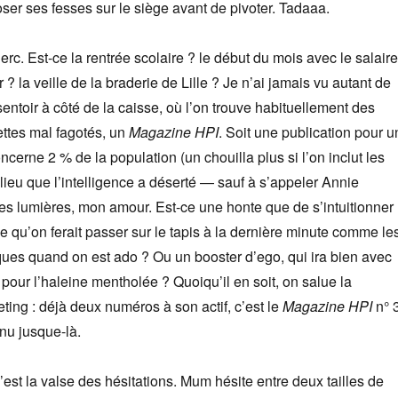
oser ses fesses sur le siège avant de pivoter. Tadaaa.
rc. Est-ce la rentrée scolaire ? le début du mois avec le salaire
 ? la veille de la braderie de Lille ? Je n’ai jamais vu autant de
entoir à côté de la caisse, où l’on trouve habituellement des
ttes mal fagotés, un
Magazine HPI
. Soit une publication pour u
erne 2 % de la population (un chouilla plus si l’on inclut les
lieu que l’intelligence a déserté — sauf à s’appeler Annie
s lumières, mon amour. Est-ce une honte que de s’intuitionner
 qu’on ferait passer sur le tapis à la dernière minute comme le
ques quand on est ado ? Ou un booster d’ego, qui ira bien avec
our l’haleine mentholée ? Quoiqu’il en soit, on salue la
ing : déjà deux numéros à son actif, c’est le
Magazine HPI
n° 3
enu jusque-là.
est la valse des hésitations. Mum hésite entre deux tailles de