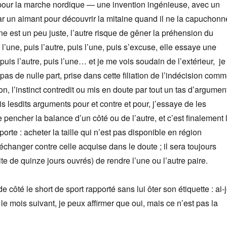
pour la marche nordique — une invention ingénieuse, avec un
r un aimant pour découvrir la mitaine quand il ne la capuchonn
ne est un peu juste, l’autre risque de gêner la préhension du
l’une, puis l’autre, puis l’une, puis s’excuse, elle essaye une
 puis l’autre, puis l’une… et je me vois soudain de l’extérieur, je
 pas de nulle part, prise dans cette filiation de l’indécision com
ion, l’instinct contredit ou mis en doute par tout un tas d’argumen
is lesdits arguments pour et contre et pour, j’essaye de les
 pencher la balance d’un côté ou de l’autre, et c’est finalement 
orte : acheter la taille qui n’est pas disponible en région
échanger contre celle acquise dans le doute ; il sera toujours
te de quinze jours ouvrés) de rendre l’une ou l’autre paire.
de côté le short de sport rapporté sans lui ôter son étiquette : ai-
 le mois suivant, je peux affirmer que oui, mais ce n’est pas la