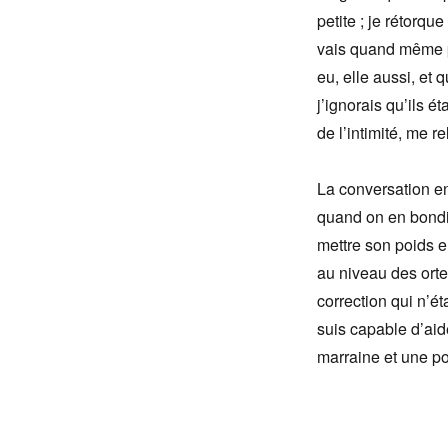
petite ; je rétorqu
vais quand même pa
eu, elle aussi, et 
j’ignorais qu’ils é
de l’intimité, me
La conversation en
quand on en bondit
mettre son poids e
au niveau des orte
correction qui n’é
suis capable d’aid
marraine et une pos