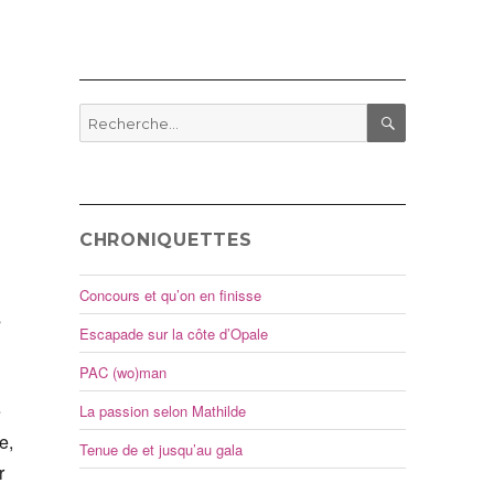
Recherche
pour
RECHERCHE
:
CHRONIQUETTES
Concours et qu’on en finisse
s
Escapade sur la côte d’Opale
PAC (wo)man
e
La passion selon Mathilde
e,
Tenue de et jusqu’au gala
r