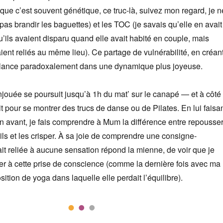
e que c’est souvent génétique, ce truc-là, suivez mon regard, je n
s brandir les baguettes) et les TOC (je savais qu’elle en avait
qu’ils avaient disparu quand elle avait habité en couple, mais
taient reliés au même lieu). Ce partage de vulnérabilité, en créan
 relance paradoxalement dans une dynamique plus joyeuse.
jouée se poursuit jusqu’à 1h du mat’ sur le canapé — et à côté
 pour se montrer des trucs de danse ou de Pilates. En lui faisa
n avant, je fais comprendre à Mum la différence entre repousse
ils et les crisper. À sa joie de comprendre une consigne-
tait reliée à aucune sensation répond la mienne, de voir que je
er à cette prise de conscience (comme la dernière fois avec ma
ition de yoga dans laquelle elle perdait l’équilibre).