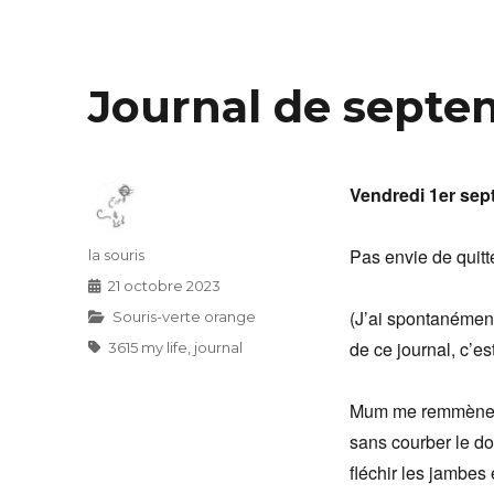
Journal de septe
Vendredi 1er se
Pas envie de quitte
Auteur
la souris
Publié
21 octobre 2023
le
(J’ai spontanément
Catégories
Souris-verte orange
de ce journal, c’es
Étiquettes
3615 my life
,
journal
Mum me remmène à
sans courber le do
fléchir les jambes 