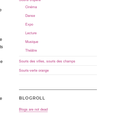
Cinéma
e
Danse
Expo
Lecture
me
Musique
ts
Théâtre
le
Souris des villes, souris des champs
Souris-verte orange
je
BLOGROLL
Blogs are not dead