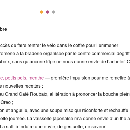
bre
ccès de faire rentrer le vélo dans le coffre pour l’emmener
promené à la braderie organisée par le centre commercial dégrif
ubaix, sans qu’aucune fripe ne nous donne envie de l’acheter. 
re, petits pois, menthe
— première impulsion pour me remettre à
de nouvelles recettes ;
au Grand Café Roubaix, allitération à prononcer la bouche plei
’Oreo ;
on et anguille, avec une soupe miso qui réconforte et réchauffe
lle journée. La vaisselle japonaise m’a donné envie d’un thé 
l a suffi à induire une envie, de gestuelle, de saveur.