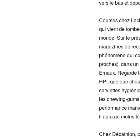
vers le bas et dép
Courses chez Lecle
qui vient de tomber
monde. Sur le prés
magazines de rece
phénomène qui conc
proches), dans un 
Ernaux. Regarde le
HPI, quelque chose
serviettes hygiéni
les chewing-gums p
performance market
il aura au moins t
Chez Décathlon, c’