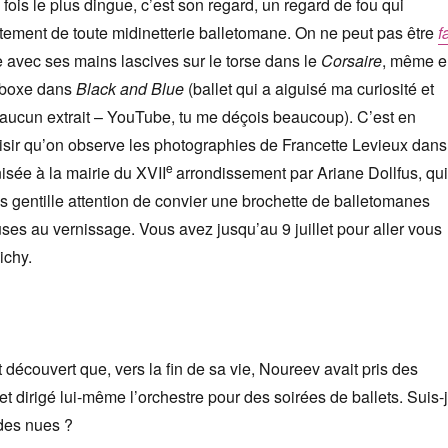
fois le plus dingue, c’est son regard, un regard de fou qui
ement de toute midinetterie balletomane. On ne peut pas être
f
avec ses mains lascives sur le torse dans le
Corsaire
, même e
e boxe dans
Black and Blue
(ballet qui a aiguisé ma curiosité et
é aucun extrait – YouTube, tu me déçois beaucoup). C’est en
isir qu’on observe les photographies de Francette Levieux dans
e
isée à la mairie du XVII
arrondissement par Ariane Dollfus, qui
très gentille attention de convier une brochette de balletomanes
ses au vernissage. Vous avez jusqu’au 9 juillet pour aller vous
ichy.
découvert que, vers la fin de sa vie, Noureev avait pris des
et dirigé lui-même l’orchestre pour des soirées de ballets. Suis-
 des nues ?