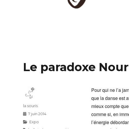
Le paradoxe Nou
Pour qui ne l’a ja
que la danse est a
mieux compte que l
Auteur
la souris
comme si, en immob
Publié
7 juin 2014
le
l’énergie débordan
Catégories
Expo