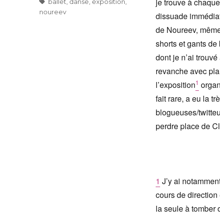
je trouve à chaque 
Étiquettes
ballet
,
danse
,
exposition
,
noureev
dissuade immédiat
de Noureev, même 
shorts et gants d
dont je n’ai trouv
revanche avec pla
1
l’exposition
organ
fait rare, a eu la 
blogueuses/twitteu
perdre place de Cl
1
J’y ai notamment 
cours de direction 
la seule à tomber