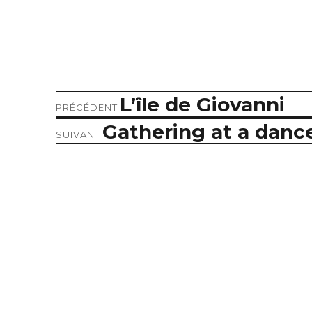
L’île de Giovanni
Article
Navigation
PRÉCÉDENT
précédent :
Gathering at a danc
Article
de
SUIVANT
suivant :
l’article