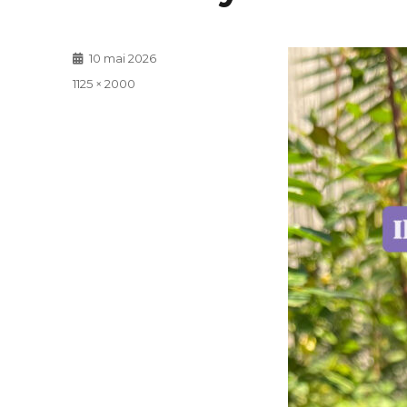
Publié
10 mai 2026
le
Taille
1125 × 2000
réelle