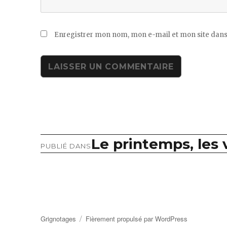
Enregistrer mon nom, mon e-mail et mon site dans
Le printemps, les 
Navigation
PUBLIÉ DANS
de
l’article
Grignotages
Fièrement propulsé par WordPress