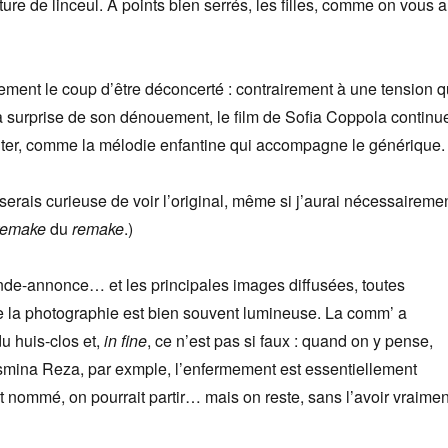
ture de linceul. À points bien serrés, les filles, comme on vous a
nement le coup d’être déconcerté : contrairement à une tension q
la surprise de son dénouement, le film de Sofia Coppola continu
er, comme la mélodie enfantine qui accompagne le générique.
erais curieuse de voir l’original, même si j’aurai nécessaireme
remake
du
remake
.)
ande-annonce… et les principales images diffusées, toutes
e la photographie est bien souvent lumineuse. La comm’ a
du huis-clos et,
in fine
, ce n’est pas si faux : quand on y pense,
smina Reza, par exmple, l’enfermement est essentiellement
nt nommé, on pourrait partir… mais on reste, sans l’avoir vraimen