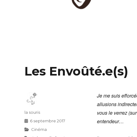
Les Envoûté.e(s)
Je me suis efforcé
allusions indirecte
vous le verrez (su
Auteur
la souris
entendeur…
Publié
6 septembre 2017
le
Catégories
Cinéma