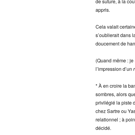
de suture, à la cou
appris.
Cela valait certai
s’oublierait dans 
doucement de hant
(Quand même : je s
l’impression d’un
* À en croire la b
sombres, alors qu
privilégié la piste 
chez Sartre ou Ya
relationnel ; à poi
décidé.