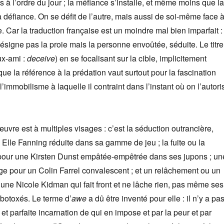
s à l’ordre du jour ; la méfiance s’installe, et même moins que la
la défiance. On se défit de l’autre, mais aussi de soi-même face 
e. Car la traduction française est un moindre mal bien imparfait :
ésigne pas la proie mais la personne envoûtée, séduite. Le titre
ux-ami :
deceive
) en se focalisant sur la cible, implicitement
ue la référence à la prédation vaut surtout pour la fascination
l’immobilisme à laquelle il contraint dans l’instant où on l’autori
œuvre est à multiples visages : c’est la séduction outrancière,
Elle Fanning réduite dans sa gamme de jeu ; la fuite ou la
i pour une Kirsten Dunst empâtée-empêtrée dans ses jupons ; un
e pour un Colin Farrel convalescent ; et un relâchement ou un
ne Nicole Kidman qui fait front et ne lâche rien, pas même ses
 botoxés. Le terme d’
awe
a dû être inventé pour elle : il n’y a pa
 et parfaite incarnation de qui en impose et par la peur et par