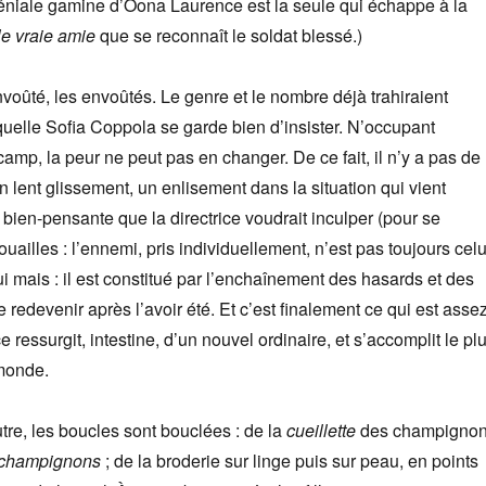
géniale gamine d’Oona Laurence est la seule qui échappe à la
le vraie amie
que se reconnaît le soldat blessé.)
nvoûté, les envoûtés. Le genre et le nombre déjà trahiraient
aquelle Sofia Coppola se garde bien d’insister. N’occupant
amp, la peur ne peut pas en changer. De ce fait, il n’y a pas de
n lent glissement, un enlisement dans la situation qui vient
 bien-pensante que la directrice voudrait inculper (pour se
ouailles : l’ennemi, pris individuellement, n’est pas toujours celu
ui mais : il est constitué par l’enchaînement des hasards et des
e redevenir après l’avoir été. Et c’est finalement ce qui est asse
ce ressurgit, intestine, d’un nouvel ordinaire, et s’accomplit le pl
monde.
utre, les boucles sont bouclées : de la
cueillette
des champigno
champignons
; de la broderie sur linge puis sur peau, en points