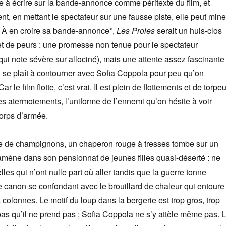
èse à écrire sur la bande-annonce comme péritexte du film, et
 en mettant le spectateur sur une fausse piste, elle peut mine
. À en croire sa bande-annonce*,
Les Proies
serait un huis-clos
et de peurs : une promesse non tenue pour le spectateur
ui note sévère sur allociné), mais une attente assez fascinante
n se plaît à contourner avec Sofia Coppola pour peu qu’on
Car le film flotte, c’est vrai. Il est plein de flottements et de torpeu
 les atermoiements, l’uniforme de l’ennemi qu’on hésite à voir
orps d’armée.
tte de champignons, un chaperon rouge à tresses tombe sur un
ramène dans son pensionnat de jeunes filles quasi-déserté : ne
lles qui n’ont nulle part où aller tandis que la guerre tonne
e canon se confondant avec le brouillard de chaleur qui entoure
 colonnes. Le motif du loup dans la bergerie est trop gros, trop
 pas qu’il ne prend pas ; Sofia Coppola ne s’y attèle même pas. 