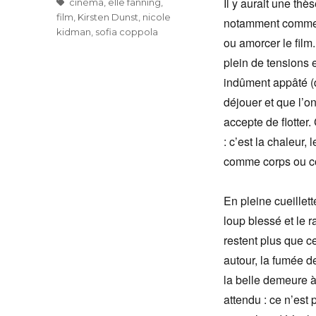
Il y aurait une th
Étiquettes
cinéma
,
elle fanning
,
film
,
Kirsten Dunst
,
nicole
notamment comment,
kidman
,
sofia coppola
ou amorcer le film
plein de tensions 
indûment appâté (q
déjouer et que l’o
accepte de flotter. 
: c’est la chaleur,
comme corps ou c
En pleine cueille
loup blessé et le 
restent plus que ce
autour, la fumée d
la belle demeure à
attendu : ce n’est