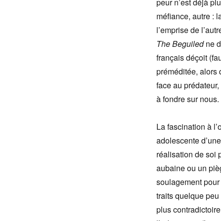
peur n’est déjà plu
méfiance, autre : 
l’emprise de l’autr
The Beguiled
ne d
français déçoit (fa
préméditée, alors q
face au prédateur, 
à fondre sur nous.
La fascination à l’
adolescente d’une 
réalisation de so
aubaine ou un pièg
soulagement pour u
traits quelque peu
plus contradictoire