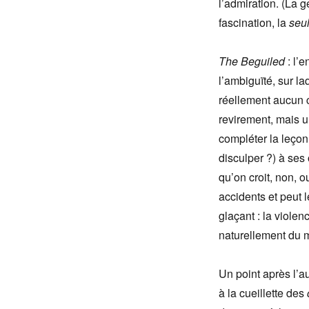
l’admiration. (La 
fascination, la
seu
The Beguiled
: l’e
l’ambiguïté, sur l
réellement aucun c
revirement, mais u
compléter la leçon
disculper ?) à ses 
qu’on croit, non, o
accidents et peut l
glaçant : la violen
naturellement du 
Un point après l’a
à la cueillette des