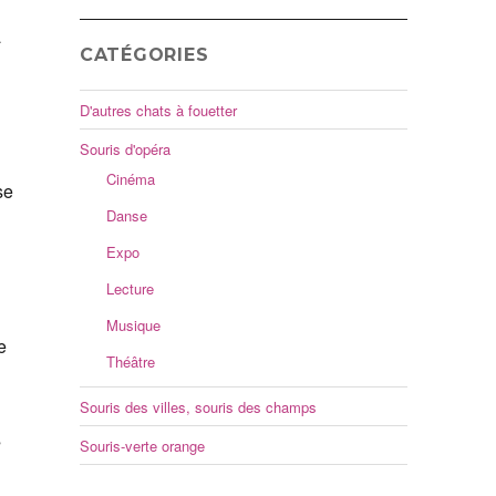
à
CATÉGORIES
D'autres chats à fouetter
Souris d'opéra
Cinéma
se
Danse
Expo
Lecture
Musique
e
Théâtre
Souris des villes, souris des champs
s
Souris-verte orange