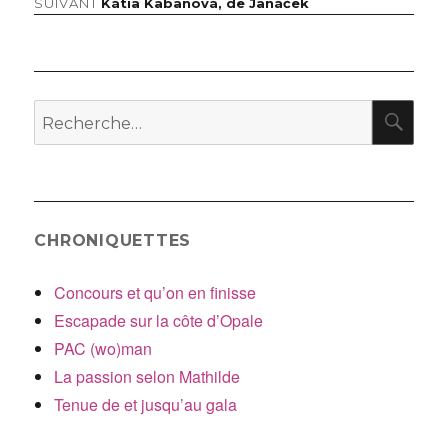
Article
SUIVANT
Kátia Kabanová, de Janáček
de
suivant :
l’article
RE
Recherche
pour
:
CHRONIQUETTES
Concours et qu’on en finisse
Escapade sur la côte d’Opale
PAC (wo)man
La passion selon Mathilde
Tenue de et jusqu’au gala