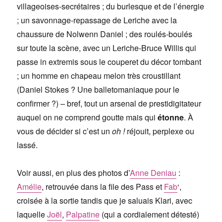
villageoises-secrétaires ; du burlesque et de l’énergie
; un savonnage-repassage de Leriche avec la
chaussure de Nolwenn Daniel ; des roulés-boulés
sur toute la scène, avec un Leriche-Bruce Willis qui
passe in extremis sous le couperet du décor tombant
; un homme en chapeau melon très croustillant
(Daniel Stokes ? Une balletomaniaque pour le
confirmer ?) – bref, tout un arsenal de prestidigitateur
auquel on ne comprend goutte mais qui
étonne
. À
vous de décider si c’est un
oh !
réjouit, perplexe ou
lassé.
Voir aussi, en plus des photos d’
Anne Deniau
:
Amélie
, retrouvée dans la file des Pass et
Fab
‘,
croisée à la sortie tandis que je saluais Klari, avec
laquelle
Joël
,
Palpatine
(qui a cordialement détesté)