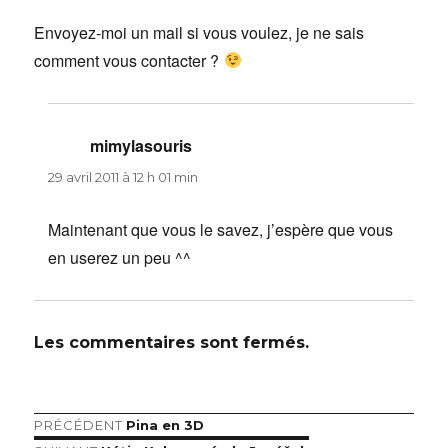
Envoyez-moi un mail si vous voulez, je ne sais
comment vous contacter ?
mimylasouris
dit :
29 avril 2011 à 12 h 01 min
Maintenant que vous le savez, j’espère que vous
en userez un peu ^^
Les commentaires sont fermés.
Article
PRÉCÉDENT
Pina en 3D
Navigation
précédent :