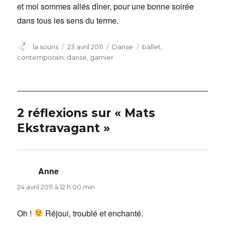
et moi sommes allés dîner, pour une bonne soirée
dans tous les sens du terme.
Auteur
Publié
Catégories
Étiquettes
la souris
23 avril 2011
Danse
ballet
,
le
contemporain
,
danse
,
garnier
2 réflexions sur « Mats
Ekstravagant »
Anne
dit :
24 avril 2011 à 12 h 00 min
Oh !
Réjoui, troublé et enchanté.