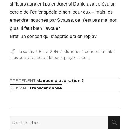
siffleurs auraient pu endurer si Dante avait prévu un
cercle de l’enfer spécialement pour eux – mais les
entendre mouchés par Strauss, ce n’est pas mal non
plus, il faut bien l’avouer.
Bref, un concert qui s’appréciera en replay.
Auteur
Publié
Catégories
Étiquettes
la souris
8 mai 2014
Musique
concert
,
mahler
,
le
musique
,
orchestre de paris
,
pleyel
,
strauss
Article
PRÉCÉDENT
Manque d’aspiration ?
Navigation
précédent :
Article
SUIVANT
Transcendanse
de
suivant :
l’article
RE
Recherche
pour