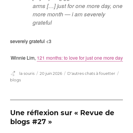
arms […] just for one more day, one
more month — i am severely
grateful
severely grateful <3
Winnie Lim,
121 months: to love for just one more day
Auteur
Publié
Catégories
Étique
la souris
20 juin 2026
D'autres chats à fouetter
le
blogs
Une réflexion sur « Revue de
blogs #27 »