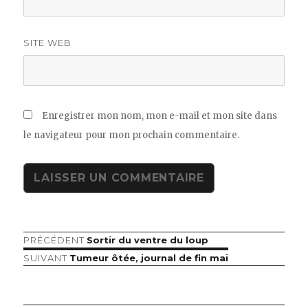
SITE WEB
Enregistrer mon nom, mon e-mail et mon site dans
le navigateur pour mon prochain commentaire.
Article
PRÉCÉDENT
Sortir du ventre du loup
Navigation
précédent :
Article
SUIVANT
Tumeur ôtée, journal de fin mai
de
suivant :
l’article