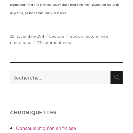
cependant, c’est que je n’ose pas lire dans mon bain avec. Quand on risque de
noyer 8 €, passe encore, mais un reader…
Publié
Catégories
Étiquettes
29 novembre 2011
Lecture
ebook
,
lecture
,
livre
,
le
sur
numérique
23 commentaires
Lecture
numérique
RE
Recherche
pour
:
CHRONIQUETTES
Concours et qu’on en finisse