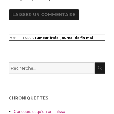
PUBLIÉ DANS
Tumeur ôtée, journal de fin mai
Navigation
de
l’article
RE
Recherche
pour
:
CHRONIQUETTES
Concours et qu’on en finisse