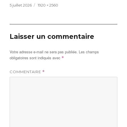
Publié
Taille
5 juillet 2026
1920 × 2560
le
réelle
Laisser un commentaire
Votre adresse e-mail ne sera pas publiée.
Les champs
obligatoires sont indiqués avec
*
COMMENTAIRE
*