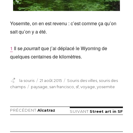
Yosemite, on en est revenu : c’est comme ça qu’on
sait qu’on y a été.
1
Il se
pourrait
que j’ai déplacé le Wyoming de
quelques centaines de kilomètres.
Auteur
Publié
Catégories
la souris
21 août 2015
Souris des villes, souris des
le
Étiquettes
champs
paysage
,
san francisco
,
sf
,
voyage
,
yosemite
Article
PRÉCÉDENT
Alcatraz
Navigation
Article
SUIVANT
Street art in SF
précédent :
suivant :
de