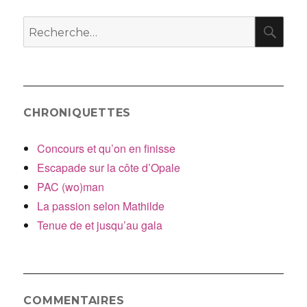
l’article
RE
Recherche
pour
:
CHRONIQUETTES
Concours et qu’on en finisse
Escapade sur la côte d’Opale
PAC (wo)man
La passion selon Mathilde
Tenue de et jusqu’au gala
COMMENTAIRES