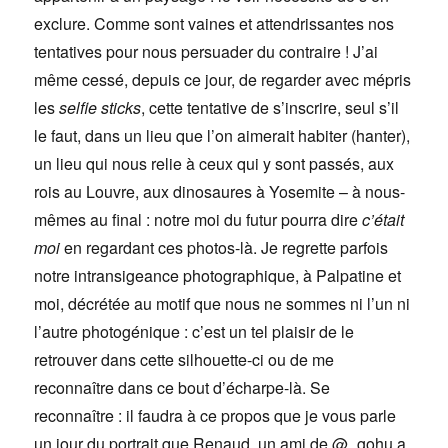
exclure. Comme sont vaines et attendrissantes nos
tentatives pour nous persuader du contraire ! J’ai
même cessé, depuis ce jour, de regarder avec mépris
les
selfie sticks
, cette tentative de s’inscrire, seul s’il
le faut, dans un lieu que l’on aimerait habiter (hanter),
un lieu qui nous relie à ceux qui y sont passés, aux
rois au Louvre, aux dinosaures à Yosemite – à nous-
mêmes au final : notre moi du futur pourra dire
c’était
moi
en regardant ces photos-là. Je regrette parfois
notre intransigeance photographique, à Palpatine et
moi, décrétée au motif que nous ne sommes ni l’un ni
l’autre photogénique : c’est un tel plaisir de le
retrouver dans cette silhouette-ci ou de me
reconnaître dans ce bout d’écharpe-là. Se
reconnaître : il faudra à ce propos que je vous parle
un jour du portrait que Renaud, un ami de @_gohu a