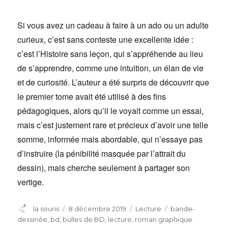
Si vous avez un cadeau à faire à un ado ou un adulte
curieux, c’est sans conteste une excellente idée :
c’est l’Histoire sans leçon, qui s’appréhende au lieu
de s’apprendre, comme une intuition, un élan de vie
et de curiosité. L’auteur a été surpris de découvrir que
le premier tome avait été utilisé à des fins
pédagogiques, alors qu’il le voyait comme un essai,
mais c’est justement rare et précieux d’avoir une telle
somme, informée mais abordable, qui n’essaye pas
d’instruire (la pénibilité masquée par l’attrait du
dessin), mais cherche seulement à partager son
vertige.
Auteur
Publié
Catégories
Étiquettes
la souris
8 décembre 2019
Lecture
bande-
le
dessinée
,
bd
,
bulles de BD
,
lecture
,
roman graphique