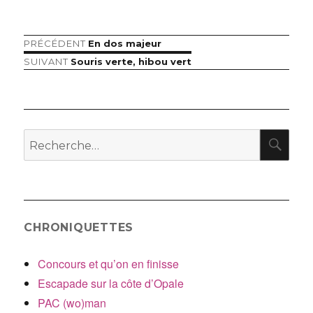
Article
PRÉCÉDENT
En dos majeur
Navigation
précédent :
Article
SUIVANT
Souris verte, hibou vert
de
suivant :
l’article
RE
Recherche
pour
:
CHRONIQUETTES
Concours et qu’on en finisse
Escapade sur la côte d’Opale
PAC (wo)man