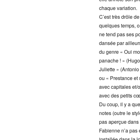
chaque variation.
C’est très drôle de
quelques temps, o
ne tend pas ses poi
dansée par ailleurs
du genre « Oui mon
panache ! » (Hugo 
Juliette » (Antoni
ou « Prestance et 
avec capitales et/o
avec des petits cœ
Du coup, il y a q
notes (outre le sty
pas aperçue dans l
Fabienne n’a pas e
installée dans la lo