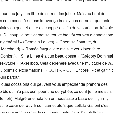
 jouer au jury, ma fibre de correctrice jubile. Mais au bout de
n commence à ne pas trouver ça très sympa de noter que untel
ntes ou que tel autre a achoppé à la fin de sa variation, très bi
. Du coup, le petit carnet se trouve bientôt couvert d’annotation
 général ! » (Germain Louvet), « Chemise flottante, du
Marchand), « Roméo fatigue vite mais je veux bien faire
o Conforti), « Si la Linea était un beau gosse » (Grégory Dominia
sexytude » (Axel Ibot). Cela dégénère avec une multitude de
ou
u points d’exclamations : « OUI ! », « Oui ! Encore ! » ; et ça finit
urs partout.
uelques occasions qui peuvent vous empêcher de prendre des
lo bic qui n’a pas écrit pour une coryphée, ce dont je ne me suis
e noir). Malgré une notation enthousiaste à base de ++, +++,
u le cœur de rouvrir son carnet alors que Letizia Galloni s’est
ge pour voir la suite du concours, toute triste d’avoir fini sa