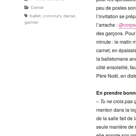
le
peu de postes sont 
Catégories
Danse
l’invitation se pr
Étiquettes
ballet
,
concours
,
danse
,
garnier
l’arrache :
@corpse
des garçons. Pour c
minute : le matin 
carnet, en épaissi
la balletomane ano
côté ensoleillé, 
Père Noël, en dist
En prendre bonn
–
Tu ne crois pas 
menton dans la lo
de la salle fait de
seule manière de r
elle annote son pr