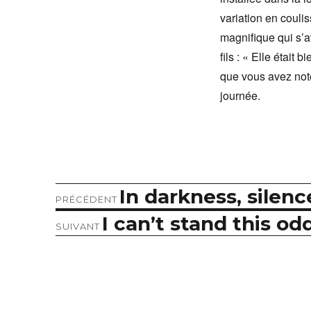
variation en couli
magnifique qui s’a
fils : « Elle était
que vous avez noté
journée.
In darkness, silenc
Article
Navigation
PRÉCÉDENT
précédent :
I can’t stand this 
Article
de
SUIVANT
suivant :
l’article