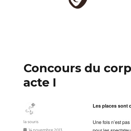
Concours du corps
acte I
Les places sont 
Une fois n’est pas
Auteur
la souris
pour les spectateu
Publié
14 novembre 2013