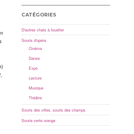
CATÉGORIES
D'autres chats à fouetter
en
Souris d'opéra
s
Cinéma
Danse
k)
Expo
i
,
Lecture
Musique
Théâtre
Souris des villes, souris des champs
Souris-verte orange