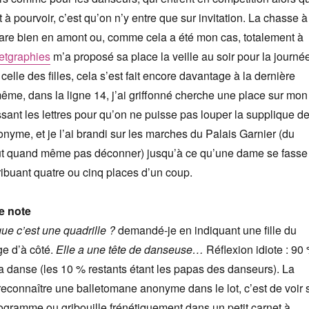
à pourvoir, c’est qu’on n’y entre que sur invitation. La chasse à
épare bien en amont ou, comme cela a été mon cas, totalement à
tgraphies
m’a proposé sa place la veille au soir pour la journé
elle des filles, cela s’est fait encore davantage à la dernière
même, dans la ligne 14, j’ai griffonné cherche une place sur mon
ssant les lettres pour qu’on ne puisse pas louper la supplique d
nyme, et je l’ai brandi sur les marches du Palais Garnier (du
faut quand même pas déconner) jusqu’à ce qu’une dame se fasse
ribuant quatre ou cinq places d’un coup.
e note
que c’est une quadrille ?
demandé-je en indiquant une fille du
ge d’à côté.
Elle a une tête de danseuse…
Réflexion idiote : 90
 la danse (les 10 % restants étant les papas des danseurs). La
econnaître une balletomane anonyme dans le lot, c’est de voir s
ogramme ou gribouille frénétiquement dans un petit carnet à