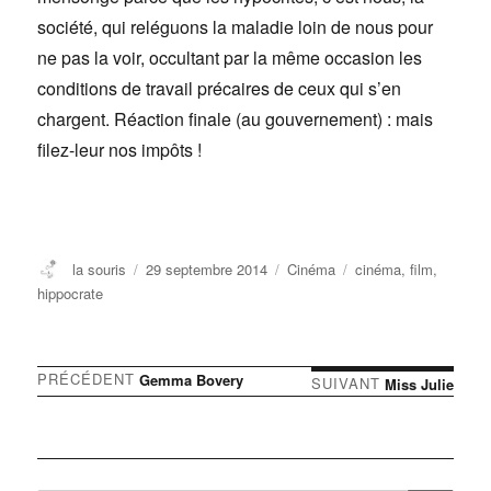
société, qui reléguons la maladie loin de nous pour
ne pas la voir, occultant par la même occasion les
conditions de travail précaires de ceux qui s’en
chargent. Réaction finale (au gouvernement) : mais
filez-leur nos impôts !
Auteur
Publié
Catégories
Étiquettes
la souris
29 septembre 2014
Cinéma
cinéma
,
film
,
le
hippocrate
Article
PRÉCÉDENT
Gemma Bovery
Navigation
Article
SUIVANT
Miss Julie
précédent :
suivant :
de
l’article