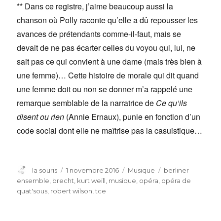
** Dans ce registre, j’aime beaucoup aussi la
chanson où Polly raconte qu’elle a dû repousser les
avances de prétendants comme-il-faut, mais se
devait de ne pas écarter celles du voyou qui, lui, ne
sait pas ce qui convient à une dame (mais très bien à
une femme)… Cette histoire de morale qui dit quand
une femme doit ou non se donner m’a rappelé une
remarque semblable de la narratrice de
Ce qu’ils
disent ou rien
(Annie Ernaux), punie en fonction d’un
code social dont elle ne maîtrise pas la casuistique…
Auteur
Publié
Catégories
Étiquettes
la souris
1 novembre 2016
Musique
berliner
le
ensemble
,
brecht
,
kurt weill
,
musique
,
opéra
,
opéra de
quat'sous
,
robert wilson
,
tce