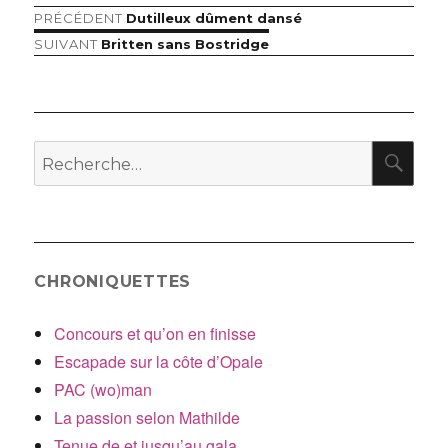
Article
PRÉCÉDENT
Dutilleux dûment dansé
Navigation
précédent :
Article
SUIVANT
Britten sans Bostridge
de
suivant :
l’article
RE
Recherche
pour
:
CHRONIQUETTES
Concours et qu’on en finisse
Escapade sur la côte d’Opale
PAC (wo)man
La passion selon Mathilde
Tenue de et jusqu’au gala