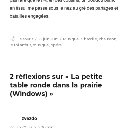
en tissu, me passe sous le nez au gré des partages et
batailles engagées.
Auteur
Publié
Catégories
Étiquettes
la souris
22 juin 2015
Musique
bastille
,
chausson
,
le
le roi arthus
,
musique
,
opéra
2 réflexions sur « La petite
table ronde dans la prairie
(Windows) »
zvezdo
dit :
22 juin 2015 à 12 h 00 min