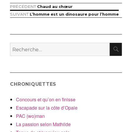
Article
PRÉCÉDENT
Chaud au chœur
Navigation
précédent :
Article
SUIVANT
L’homme est un dinosaure pour l’homme
de
suivant :
l’article
RE
Recherche
pour
:
CHRONIQUETTES
Concours et qu’on en finisse
Escapade sur la côte d’Opale
PAC (wo)man
La passion selon Mathilde