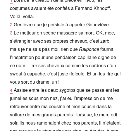
costumes avaient été confiés à Fernand Khnopff.
Voilà, voilà.
2
Genièvre que je persiste à appeler Geneviève.
3
Le metteur en scène massacre sa mort. OK, mec,
s’étrangler avec ses propres cheveux, c’est zarb,
mais je ne sais pas moi, rien que
Raiponce
fournit
l’inspiration pour une pendaison capillaire digne de
ce nom. Tirer ses cheveux comme les cordons d’un
sweat à capuche, c’est juste ridicule. Et un fou rire qui
vous sort du drame, un !
4
Assise entre les deux zygotos que se passaient les
jumelles sous mon nez, j’ai eu l’impression de me
retrouver entre ma cousine et mon cousin dans la
voiture de mes grands-parents : lorsque, le mercredi
soir, ils nous ramenaient chez nos parents, il n’étaient
pas rare que le
ninnin
des cousins, un doudou blanc