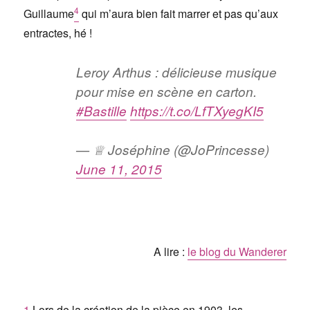
4
Guillaume
qui m’aura bien fait marrer et pas qu’aux
entractes, hé !
Leroy Arthus : délicieuse musique
pour mise en scène en carton.
#Bastille
https://t.co/LfTXyegKI5
— ♕ Joséphine (@JoPrincesse)
June 11, 2015
A lire :
le blog du Wanderer
1
Lors de la création de la pièce en 1903, les