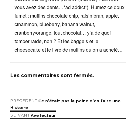
vous avez des dents…*ad addict*). Humez ce doux
fumet : muffins chocolate chip, raisin bran, apple,
cinammon, blueberry, banana walnut,
cranberry/orange, tout chocolat… y’a de quoi
tomber raide, non ? Et les baggels et le
cheesecake et le livre de muffins qu’on a acheté…
Les commentaires sont fermés.
Article
PRÉCÉDENT
Ce n’était pas la peine d’en faire une
Navigation
précédent :
Histoire
de
Article
SUIVANT
Ave lecteur
suivant :
l’article