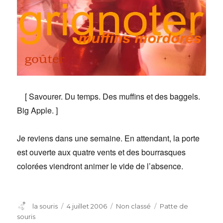
[ Savourer. Du temps. Des muffins et des baggels.
Big Apple. ]
Je reviens dans une semaine. En attendant, la porte
est ouverte aux quatre vents et des bourrasques
colorées viendront animer le vide de l’absence.
Auteur
Publié
Catégories
Étiquettes
la souris
4 juillet 2006
Non classé
Patte de
le
souris