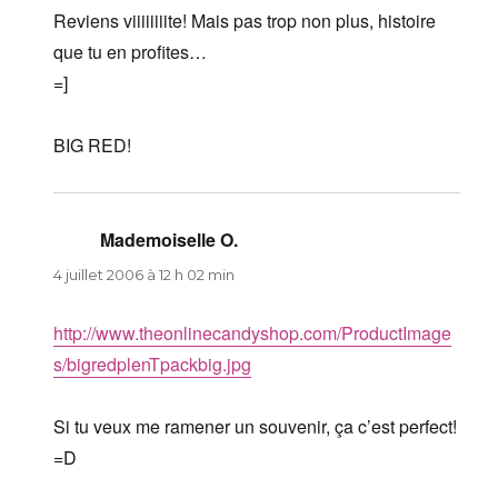
Reviens viiiiiiiite! Mais pas trop non plus, histoire
que tu en profites…
=]
BIG RED!
Mademoiselle O.
dit :
4 juillet 2006 à 12 h 02 min
http://www.theonlinecandyshop.com/ProductImage
s/bigredplenTpackbig.jpg
Si tu veux me ramener un souvenir, ça c’est perfect!
=D