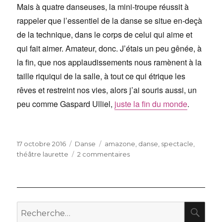
Mais à quatre danseuses, la mini-troupe réussit à
rappeler que l’essentiel de la danse se situe en-deçà
de la technique, dans le corps de celui qui aime et
qui fait aimer. Amateur, donc. J’étais un peu gênée, à
la fin, que nos applaudissements nous ramènent à la
taille riquiqui de la salle, à tout ce qui étrique les
rêves et restreint nos vies, alors j’ai souris aussi, un
peu comme Gaspard Ulliel,
juste la fin du monde
.
Publié
Catégories
Étiquettes
17 octobre 2016
Danse
amazone
,
danse
,
spectacle
,
le
sur
théâtre laurette
2 commentaires
Amazone
RE
Recherche
pour