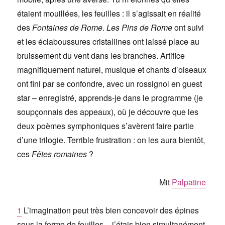
étaient mouillées, les feuilles : il s’agissait en réalité
des
Fontaines de Rome
.
Les Pins de Rome
ont suivi
et les éclaboussures cristallines ont laissé place au
bruissement du vent dans les branches. Artifice
magnifiquement naturel, musique et chants d’oiseaux
ont fini par se confondre, avec un rossignol en guest
star – enregistré, apprends-je dans le programme (je
soupçonnais des appeaux), où je découvre que les
deux poèmes symphoniques s’avèrent faire partie
d’une trilogie. Terrible frustration : on les aura bientôt,
ces
Fêtes romaines
?
Mit
Palpatine
1
L’imagination peut très bien concevoir des épines
sous la forme de feuilles – j’étais bien simultanément