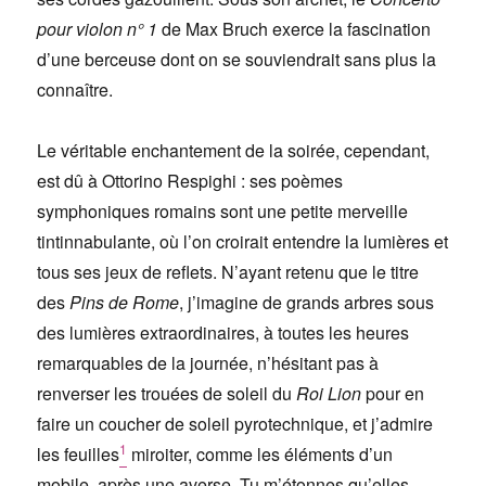
pour violon n° 1
de Max Bruch exerce la fascination
d’une berceuse dont on se souviendrait sans plus la
connaître.
Le véritable enchantement de la soirée, cependant,
est dû à Ottorino Respighi : ses poèmes
symphoniques romains sont une petite merveille
tintinnabulante, où l’on croirait entendre la lumières et
tous ses jeux de reflets. N’ayant retenu que le titre
des
Pins de Rome
, j’imagine de grands arbres sous
des lumières extraordinaires, à toutes les heures
remarquables de la journée, n’hésitant pas à
renverser les trouées de soleil du
Roi Lion
pour en
faire un coucher de soleil pyrotechnique, et j’admire
1
les feuilles
miroiter, comme les éléments d’un
mobile, après une averse. Tu m’étonnes qu’elles