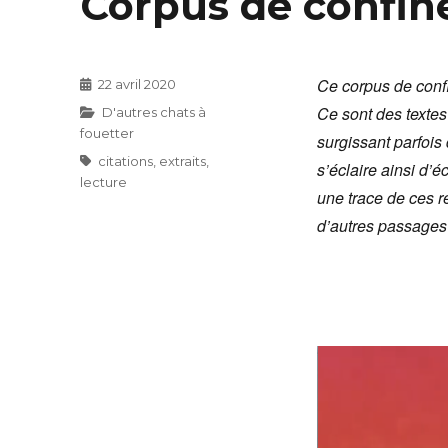
Corpus de confi
Ce corpus de conf
Publié
22 avril 2020
le
Ce sont des texte
Catégories
D'autres chats à
fouetter
surgissant parfois 
Étiquettes
citations
,
extraits
,
s’éclaire ainsi d’
lecture
une trace de ces ré
d’autres passages 