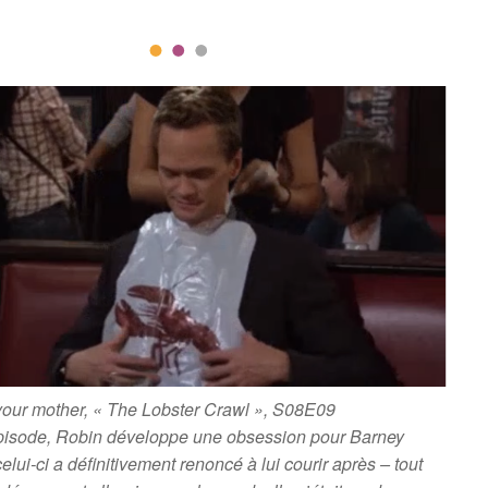
your mother, « The Lobster Crawl », S08E09
pisode, Robin développe une obsession pour Barney
elui-ci a définitivement renoncé à lui courir après – tout