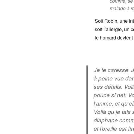
comme, se d
malade à ré
Soit Robin, une int
soit l’allergie, un 
le homard devient : 
Je te caresse. J
à peine vue dan
ses détails. Voi
pouce si net. Voi
l’anime, et qu’e
Voilà qu je fais 
diaphane comme
et l’oreille est 