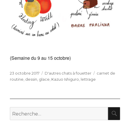
(Semaine du 9 au 15 octobre)
Publié
Catégories
Étiquettes
23 octobre 2017
D'autres chats à fouetter
carnet de
le
routine
,
dessin
,
glace
,
Kazuo Ishiguro
,
lettrage
RE
Recherche
pour
: