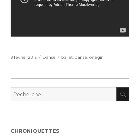
Publié
Catégories
Étiquettes
9 février 2013
Danse
ballet
,
danse
,
onegin
le
RE
Recherche
pour
:
CHRONIQUETTES