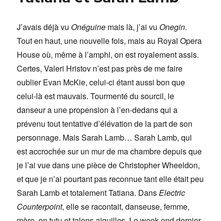
J’avais déjà vu
Onéguine
mais là, j’ai vu
Onegin
.
Tout en haut, une nouvelle fois, mais au Royal Opera
House où, même à l’amphi, on est royalement assis.
Certes, Valeri Hristov n’est pas près de me faire
oublier Evan McKie, celui-ci étant aussi bon que
celui-là est mauvais. Tourmenté du sourcil, le
danseur a une propension à l’en-dedans qui a
prévenu tout tentative d’élévation de la part de son
personnage. Mais Sarah Lamb… Sarah Lamb, qui
est accrochée sur un mur de ma chambre depuis que
je l’ai vue dans une pièce de Christopher Wheeldon,
et que je n’ai pourtant pas reconnue tant elle était peu
Sarah Lamb et totalement Tatiana. Dans
Electric
Counterpoint
, elle se racontait, danseuse, femme,
mère, en tutu et talons aiguilles. Le week-end dernier,