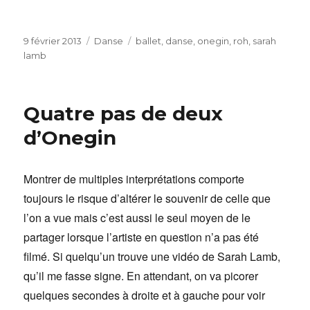
Publié
Catégories
Étiquettes
9 février 2013
Danse
ballet
,
danse
,
onegin
,
roh
,
sarah
le
lamb
Quatre pas de deux
d’Onegin
Montrer de multiples interprétations comporte
toujours le risque d’altérer le souvenir de celle que
l’on a vue mais c’est aussi le seul moyen de le
partager lorsque l’artiste en question n’a pas été
filmé. Si quelqu’un trouve une vidéo de Sarah Lamb,
qu’il me fasse signe. En attendant, on va picorer
quelques secondes à droite et à gauche pour voir