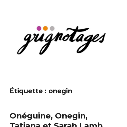
Grignotages
Étiquette :
onegin
Onéguine, Onegin,
Tatiana et Sarah Lamb