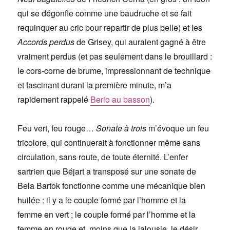
qui se dégonfle comme une baudruche et se fait
requinquer au cric pour repartir de plus belle) et les
Accords perdus
de Grisey, qui auraient gagné à être
vraiment perdus (et pas seulement dans le brouillard :
le cors-corne de brume, impressionnant de technique
et fascinant durant la première minute, m’a
rapidement rappelé
Berio au basson
).
Feu vert, feu rouge…
Sonate à trois
m’évoque un feu
tricolore, qui continuerait à fonctionner même sans
circulation, sans route, de toute éternité. L’enfer
sartrien que Béjart a transposé sur une sonate de
Bela Bartok fonctionne comme une mécanique bien
huilée : il y a le couple formé par l’homme et la
femme en vert ; le couple formé par l’homme et la
femme en rouge et, moins que la jalousie, le désir