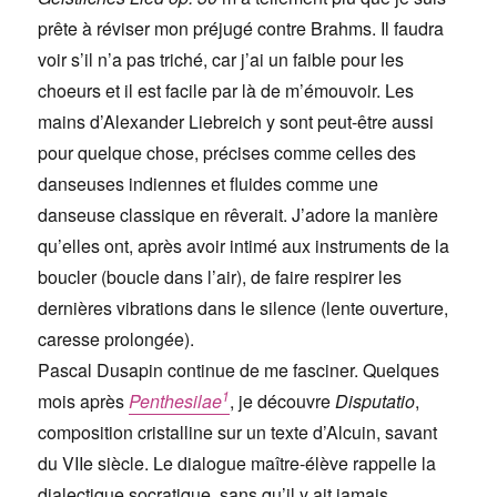
prête à réviser mon préjugé contre Brahms. Il faudra
voir s’il n’a pas triché, car j’ai un faible pour les
choeurs et il est facile par là de m’émouvoir. Les
mains d’Alexander Liebreich y sont peut-être aussi
pour quelque chose, précises comme celles des
danseuses indiennes et fluides comme une
danseuse classique en rêverait. J’adore la manière
qu’elles ont, après avoir intimé aux instruments de la
boucler (boucle dans l’air), de faire respirer les
dernières vibrations dans le silence (lente ouverture,
caresse prolongée).
Pascal Dusapin continue de me fasciner. Quelques
1
mois après
Penthesilae
, je découvre
Disputatio
,
composition cristalline sur un texte d’Alcuin, savant
du VIIe siècle. Le dialogue maître-élève rappelle la
dialectique socratique, sans qu’il y ait jamais