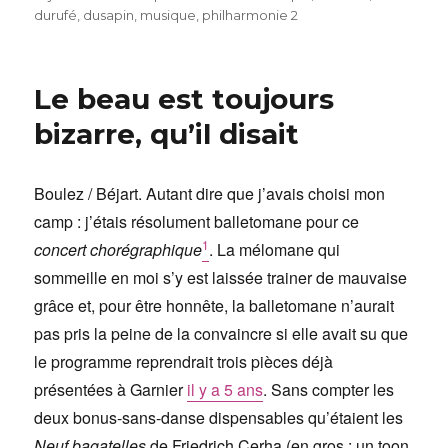
le
durufé
,
dusapin
,
musique
,
philharmonie 2
Le beau est toujours
bizarre, qu’il disait
Boulez / Béjart. Autant dire que j’avais choisi mon
camp : j’étais résolument balletomane pour ce
1
concert chorégraphique
. La mélomane qui
sommeille en moi s’y est laissée trainer de mauvaise
grâce et, pour être honnête, la balletomane n’aurait
pas pris la peine de la convaincre si elle avait su que
le programme reprendrait trois pièces déjà
présentées à Garnier
il y a 5 ans
. Sans compter les
deux bonus-sans-danse dispensables qu’étaient les
Neuf bagatelles
de Friedrich Cerha (en gros : un toon