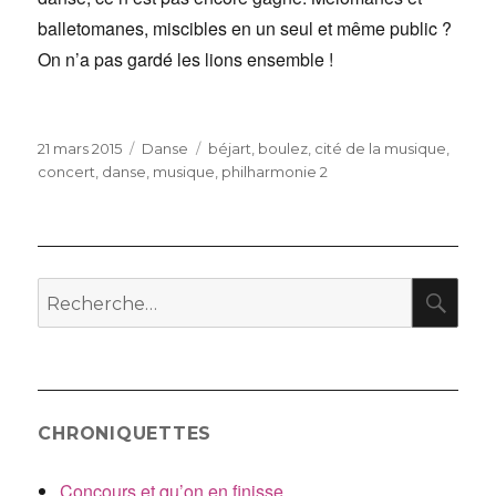
balletomanes, miscibles en un seul et même public ?
On n’a pas gardé les lions ensemble !
Publié
Catégories
Étiquettes
21 mars 2015
Danse
béjart
,
boulez
,
cité de la musique
,
le
concert
,
danse
,
musique
,
philharmonie 2
RE
Recherche
pour
:
CHRONIQUETTES
Concours et qu’on en finisse