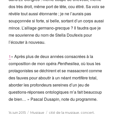
dos très droit, même port de tête, cou étiré. Sa voix se
révèle tout aussi étonnante ; je ne l’aurais pas
soupçonnée si forte, si belle, sortant d’un corps aussi
mince. L’alliage germano-grecque ? Il faudra que je
me souvienne du nom de Stella Doufexis pour
l’écouter à nouveau.
1
« Après plus de deux années consacrées à la
composition de mon opéra
Penthesilea
, où tous les
protagonistes se déchirent et se massacrent comme
des fauves pour aboutir à un néant mortifère total,
aborder les profondeurs sereines d’un jeu de
questions-réponses ontologiques m’a fait beaucoup
de bien… » Pascal Dusapin, note du programme.
Publié
Catégories
Étiquettes
14 juin 2015
Musique
cité de la musique
,
concert
,