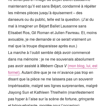
maintenant qu’il est sans Béjart, condamné à répéter
les mêmes pièces jusqu’à épuisement – des
danseurs ou du public, telle est la question. (J’ai du
mal à imaginer un Béjart Ballet Lausanne sans
Elisabet Ros, Gil Roman et Julien Favreau. Et, moins
avouable, je me demande si ce serait vraiment un
mal que la troupe disparaisse après eux.)
La marche à l’oubli semble déjà avoir commencé
dans ma mémoire : je ne me souvenais absolument
pas avoir assisté à
Webern Opus V
(m
on blog, lui, est
formel)
. Autant dire que je ne m’avance pas trop en
disant que la pièce ne me laissera pas un souvenir
impérissable, malgré ses lignes surprenantes, malgré
Jiayong Sun et Kathleen Thielhelm (manifestement
pas hyper à l’aise sur la scène de fortune, grinçante
et brinquebalante, montée pour l’occasion).