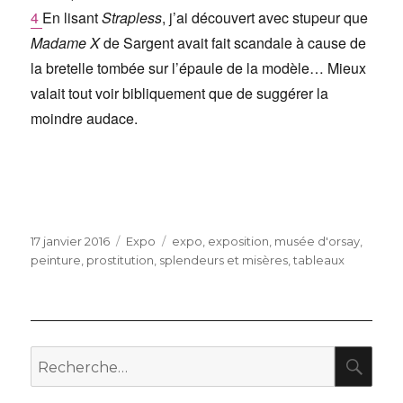
4
En lisant
Strapless
, j’ai découvert avec stupeur que
Madame X
de Sargent avait fait scandale à cause de
la bretelle tombée sur l’épaule de la modèle… Mieux
valait tout voir bibliquement que de suggérer la
moindre audace.
Publié
Catégories
Étiquettes
17 janvier 2016
Expo
expo
,
exposition
,
musée d'orsay
,
le
peinture
,
prostitution
,
splendeurs et misères
,
tableaux
RE
Recherche
pour