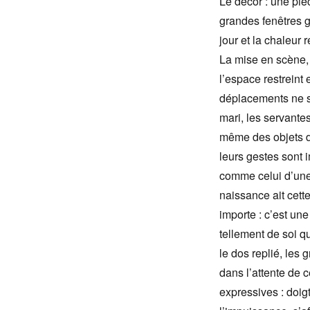
Le décor : une piè
grandes fenêtres g
jour et la chaleur 
La mise en scène, a
l’espace restreint
déplacements ne so
mari, les servantes
même des objets da
leurs gestes sont 
comme celui d’une
naissance ait cett
importe : c’est un
tellement de soi q
le dos replié, les
dans l’attente de 
expressives : doig