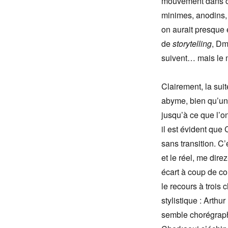
mouvement dans cet
minimes, anodins, m
on aurait presque 
de
storytelling
, Dm
suivent… mais le m
Clairement, la sui
abyme, bien qu’un 
jusqu’à ce que l’o
il est évident que
sans transition. C’
et le réel, me dire
écart à coup de co
le recours à trois 
stylistique : Arth
semble chorégraphi