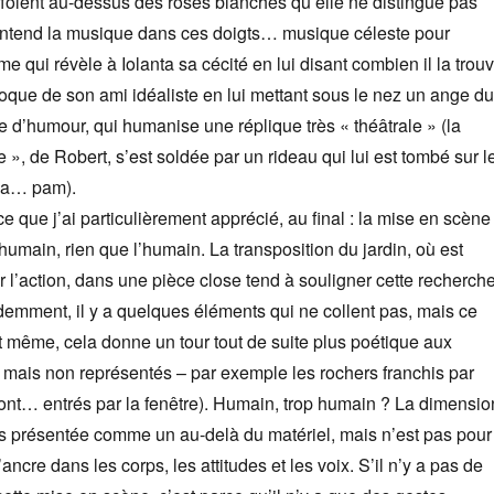
ffolent au-dessus des roses blanches qu’elle ne distingue pas
tend la musique dans ces doigts… musique céleste pour
 qui révèle à Iolanta sa cécité en lui disant combien il la trou
oque de son ami idéaliste en lui mettant sous le nez un ange du
he d’humour, qui humanise une réplique très « théâtrale » (la
 », de Robert, s’est soldée par un rideau qui lui est tombé sur l
aa… pam).
ce que j’ai particulièrement apprécié, au final : la mise en scène
humain, rien que l’humain. La transposition du jardin, où est
 l’action, dans une pièce close tend à souligner cette recherch
videmment, il y a quelques éléments qui ne collent pas, mais ce
et même, cela donne un tour tout de suite plus poétique aux
mais non représentés – par exemple les rochers franchis par
nt… entrés par la fenêtre). Humain, trop humain ? La dimensio
pas présentée comme un au-delà du matériel, mais n’est pas pour
’ancre dans les corps, les attitudes et les voix. S’il n’y a pas de