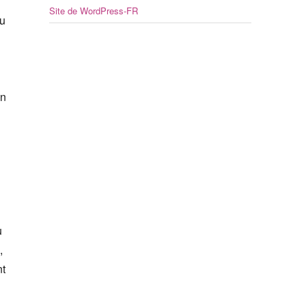
Site de WordPress-FR
du
on
ù
,
nt