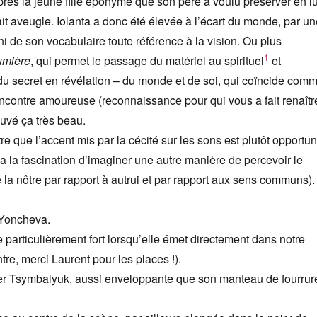
près la jeune fille éponyme que son père a voulu préserver en lu
ait aveugle. Iolanta a donc été élevée à l’écart du monde, par un
ni de son vocabulaire toute référence à la vision. Ou plus
1
umière
, qui permet le passage du matériel au spirituel
et
 du secret en révélation – du monde et de soi, qui coïncide com
ncontre amoureuse (reconnaissance pour qui vous a fait renaîtr
ouvé ça très beau.
e que l’accent mis par la cécité sur les sons est plutôt opportun
y a la fascination d’imaginer une autre manière de percevoir le
la nôtre par rapport à autrui et par rapport aux sens communs).
 Yoncheva.
e particulièrement fort lorsqu’elle émet directement dans notre
ntre, merci Laurent pour les places !).
er Tsymbalyuk, aussi enveloppante que son manteau de fourrur