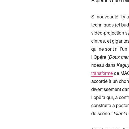
Espérons que cett
Si nouveauté il y a
techniques (et bud
vidéo-projection s
cintres, et gigant
qui ne sont ni l’u
l’Opéra (
Doux me
rideau dans
Kagu
transformé
de MAG…
accordé à un chor
divertissement d
l’opéra qui, a con
construite a poster
de scène :
Iolanta