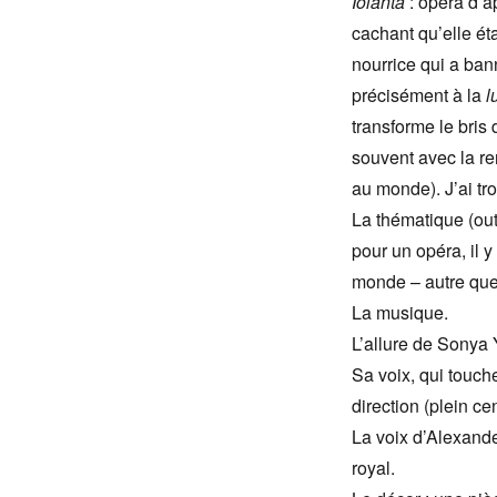
Iolanta
: opéra d’a
cachant qu’elle ét
nourrice qui a ban
précisément à la
l
transforme le bris
souvent avec la re
au monde). J’ai tr
La thématique (outr
pour un opéra, il 
monde – autre que 
La musique.
L’allure de Sonya
Sa voix, qui touch
direction (plein ce
La voix d’Alexand
royal.