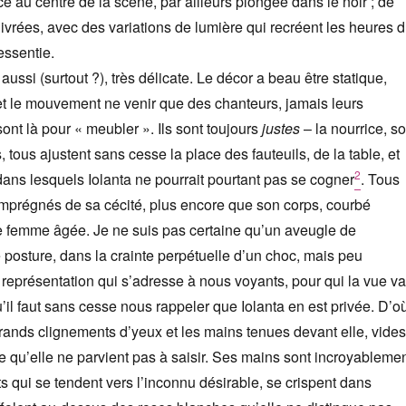
ce au centre de la scène, par ailleurs plongée dans le noir ; de
ivrées, avec des variations de lumière qui recréent les heures 
ressentie.
ussi (surtout ?), très délicate. Le décor a beau être statique,
 et le mouvement ne venir que des chanteurs, jamais leurs
nt là pour « meubler ». Ils sont toujours
justes
– la nourrice, s
, tous ajustent sans cesse la place des fauteuils, de la table, et
2
ns lesquels Iolanta ne pourrait pourtant pas se cogner
. Tous
imprégnés de sa cécité, plus encore que son corps, courbé
 femme âgée. Je ne suis pas certaine qu’un aveugle de
e posture, dans la crainte perpétuelle d’un choc, mais peu
e représentation qui s’adresse à nous voyants, pour qui la vue va
u’il faut sans cesse nous rappeler que Iolanta en est privée. D’o
 grands clignements d’yeux et les mains tenues devant elle, vides
ce qu’elle ne parvient pas à saisir. Ses mains sont incroyableme
ts qui se tendent vers l’inconnu désirable, se crispent dans