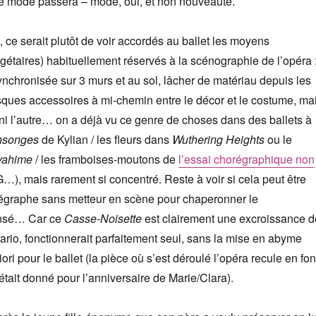
e mode passera – mode, oui, et non nouveauté.
, ce serait plutôt de voir accordés au ballet les moyens
gétaires) habituellement réservés à la scénographie de l’opéra 
ynchronisée sur 3 murs et au sol, lâcher de matériau depuis les
esques accessoires à mi-chemin entre le décor et le costume, ma
n ni l’autre… on a déjà vu ce genre de choses dans des ballets à
nsonges
de Kylian / les fleurs dans
Wuthering Heights
ou le
yahime
/ les framboises-moutons de
l’essai chorégraphique non
), mais rarement si concentré. Reste à voir si cela peut être
égraphe sans metteur en scène pour chaperonner le
ansé… Car ce
Casse-Noisette
est clairement une excroissance d
trario, fonctionnerait parfaitement seul, sans la mise en abyme
iori pour le ballet (la pièce où s’est déroulé l’opéra recule en fo
était donné pour l’anniversaire de Marie/Clara).