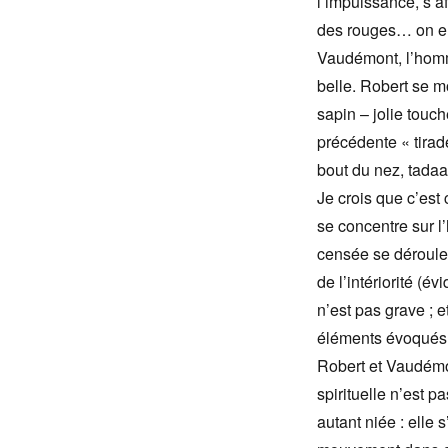
l’impuissance, s’a
des rouges… on en
Vaudémont, l’homme
belle. Robert se m
sapin – jolie touc
précédente « tirade
bout du nez, tada
Je crois que c’est 
se concentre sur l’
censée se dérouler
de l’intériorité (é
n’est pas grave ; 
éléments évoqués 
Robert et Vaudémo
spirituelle n’est 
autant niée : elle s