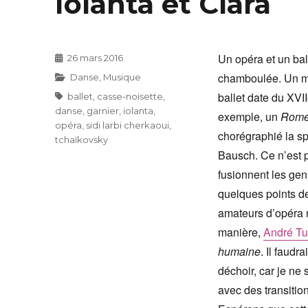
Iolanta et Clara
Un opéra et un bal
Publié
26 mars 2016
le
chamboulée. Un mél
Catégories
Danse
,
Musique
ballet date du XVII
Étiquettes
ballet
,
casse-noisette
,
danse
,
garnier
,
iolanta
,
exemple, un
Roméo
opéra
,
sidi larbi cherkaoui
,
chorégraphié la s
tchaïkovsky
Bausch. Ce n’est p
fusionnent les ge
quelques points de
amateurs d’opéra n
manière,
André Tu
humaine
. Il faudr
déchoir, car je ne
avec des transitio