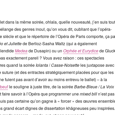
let dans la même soirée, ohlala, quelle nouveauté, j’en suis tou
ange des genres inouï, qu’on vous dit, oubliant que l’opéra-
e siècle et que le répertoire de l’Opéra de Paris comporte, ça pa
 et Juliette
de Berlioz-Sasha Waltz (qui a également
plendide
Medea
de Dusapin) ou un
Orphée et Eurydice
de Gluck
as exactement pareil ? Vous avez raison : ces spectacles
nres quand la soirée
Iolanta
/
Casse-Noisette
les juxtapose avec
 suture (et des entractes stratégiquement placées pour que les
e fuient pas avant d’avoir au moins entrevu le ballet) – à la
beuf
le souligne à juste titre, de la soirée
Barbe-Bleue / La Voix
ait faire savoir à l’Opéra que programmer une
mixed bill
n’est pas
 suis pas certaine qu’on gagne à « forcer » des œuvres ensembl
ns grand écart dignes de dissertation khâgneuses peu inspirées