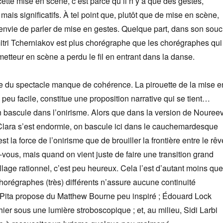
te mise en scène, c’est parce qu’il n’y a que des gestes,
ais significatifs. À tel point que, plutôt que de mise en scène,
envie de parler de mise en gestes. Quelque part, dans son souc
itri Tcherniakov est plus chorégraphe que les chorégraphes qui
etteur en scène a perdu le fil en entrant dans la danse.
te du spectacle manque de cohérence. La pirouette de la mise e
peu facile, constitue une proposition narrative qui se tient…
n bascule dans l’onirisme. Alors que dans la version de Noureev
 Clara s’est endormie, on bascule ici dans le cauchemardesque
est la force de l’onirisme que de brouiller la frontière entre le rêv
z-vous, mais quand on vient juste de faire une transition grand
llage rationnel, c’est peu heureux. Cela l’est d’autant moins que
chorégraphes (très) différents n’assure aucune continuité
ur Pita propose du Matthew Bourne peu inspiré ; Édouard Lock
er sous une lumière stroboscopique ; et, au milieu, Sidi Larbi