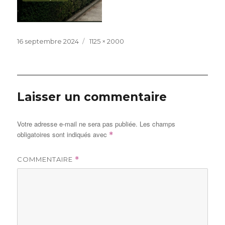
Publié
Taille
16 septembre 2024
1125 × 2000
le
réelle
Laisser un commentaire
Votre adresse e-mail ne sera pas publiée.
Les champs
obligatoires sont indiqués avec
*
COMMENTAIRE
*