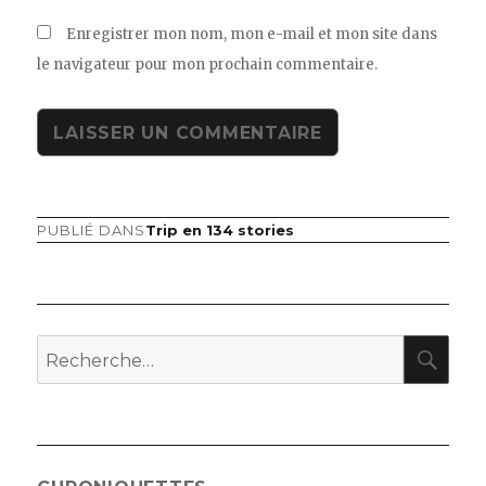
Enregistrer mon nom, mon e-mail et mon site dans
le navigateur pour mon prochain commentaire.
PUBLIÉ DANS
Trip en 134 stories
Navigation
de
l’article
RE
Recherche
pour
: