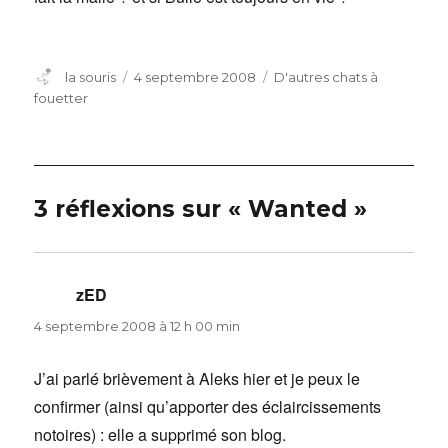
Auteur
Publié
Catégories
la souris
4 septembre 2008
D'autres chats à
le
fouetter
3 réflexions sur « Wanted »
zED
dit :
4 septembre 2008 à 12 h 00 min
J’ai parlé brièvement à Aleks hier et je peux le
confirmer (ainsi qu’apporter des éclaircissements
notoires) : elle a supprimé son blog.