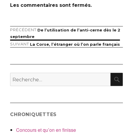
Les commentaires sont fermés.
Article
PRÉCÉDENT
De l’utilisation de l’anti-cerne dès le 2
Navigation
précédent :
septembre
de
Article
SUIVANT
La Corse, l’étranger où l’on parle français
suivant :
l’article
RE
Recherche
pour
:
CHRONIQUETTES
Concours et qu’on en finisse