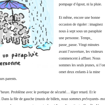
pompage d’é
gout, ni la pluie.
Et même, e
ncore une bonne
occasion de rigoler : imaginez
nous à sept sous un parapluie
une personne. Temps_
passe_passe. Vingt minutes
avant l’ouverture, les visiteurs
commencent à affluer. Nous
sommes les seuls jeunes, si l’o
omet deux enfants à la mine
eurs parents.
 l’heure. Problème avec le portique de sécurité… léger retard. Et le
Dans la file de gauche (munis de billets
, nous somme
s prévoyants- mo