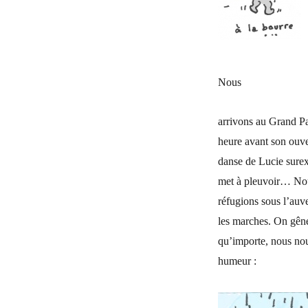
Nous
arrivons au Grand Pa
heure avant son ouver
danse de Lucie surexc
met à pleuvoir… No
réfugions sous l’auve
les marches. On gê
qu’importe, nous nou
humeur :