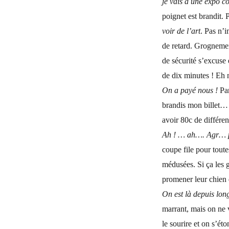
je vais à une expo c
poignet est brandit.
voir de l’art
.
Pas n’i
de retard. Grogneme
de sécurité s’excuse 
de dix minutes ! Eh 
On a payé nous !
Par
brandis mon billet… il
avoir 80c de différe
Ah ! … ah…. Agr… po
coupe file pour tout
médusées. Si ça les g
promener leur chien d
On est là depuis lon
marrant, mais on ne 
le sourire et on s’éto