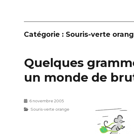
Catégorie :
Souris-verte oran
Quelques gramme
un monde de bru
Publié
6 novembre 2005
le
Catégories
Souris-verte orange