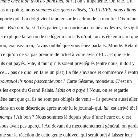
omme chez mon avocat- ponctuel, oui !
) on s’impatiente. On râle. Un
 Pas un poing, nous
sommes des gens civilisés, CULTIVES, nous allons
mporte qui. Un doigt vient tapoter sur le cadran de la montre. Dix minut
nts.
Bah oui. Si, si
. Très patient, un sourire accroché aux lèvres, le vigil
et explique la raison de ce léger retard. Ils n’ont jamais été en retard que
non, excusez-moi, j’avais oublié que vous étiez parfaits. Monde. Retard
ce qu’on ne va pas prendre de ticket à votre avis ? Pf… et que je te
s ont payés. Vite, il faut qu’ils soient privilégiés (entre nous, il doit y
nce… pas de quoi en faire un plat) La file s’avance et commence à rentre
urquoi ils nous passent
devant ?
Carte Sésame, monsieur. C’est un
es les expos du Grand Palais.
Mais on a payé !
Nous, on se regarde
êne tant que ça, ils ne sont pas obligés de venir – ils peuvent aussi aller
ans un coin désertique après avoir lu le journal- qui,
lui
, est arrivé tôt !
gtemps !
Ah bon ? Nous sommes là depuis plus d’une heure et, c’est
vous avait pas aperçu ! Au devant du mécontentement général, on gard
nne sur la réaction de cette gente cultivée, qui serait prêt à laisser leur