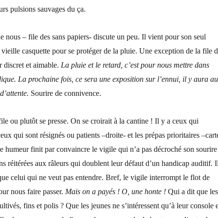
urs pulsions sauvages du ça.
 nous – file des sans papiers- discute un peu. Il vient pour son seul
e vieille casquette pour se protéger de la pluie. Une exception de la file 
 discret et aimable.
La pluie et le retard, c’est pour nous mettre dans
que. La prochaine fois, ce sera une exposition sur l’ennui, il y aura au
d’attente.
Sourire de connivence.
le ou plutôt se presse. On se croirait à la cantine ! Il y a ceux qui
ux qui sont résignés ou patients –droite- et les prépas prioritaires –cart
 humeur finit par convaincre le vigile qui n’a pas décroché son sourire
ns réitérées aux râleurs qui doublent leur défaut d’un handicap auditif. I
que celui qui ne veut pas entendre. Bref, le vigile interrompt le flot de
our nous faire passer.
Mais on a payés !
O, une honte !
Qui a dit que les
ultivés, fins et polis ? Que les jeunes ne s’intéressent qu’à leur console e