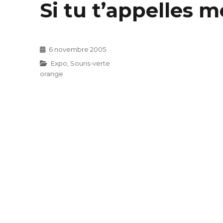
Si tu t’appelles 
Publié
6 novembre 2005
le
Catégories
Expo
,
Souris-verte
orange