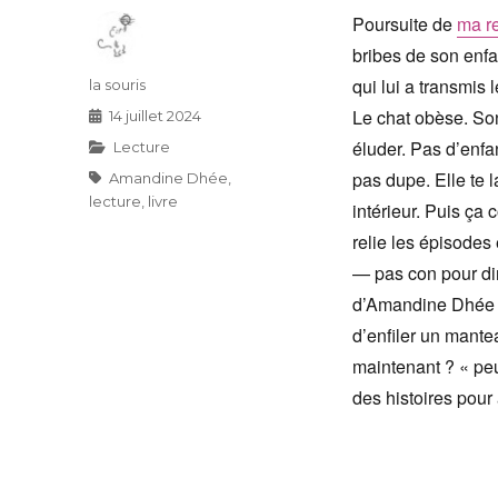
Poursuite de
ma r
bribes de son enfa
qui lui a transmis 
Auteur
la souris
Le chat obèse. Son
Publié
14 juillet 2024
le
éluder. Pas d’enfan
Catégories
Lecture
pas dupe. Elle te l
Étiquettes
Amandine Dhée
,
lecture
,
livre
intérieur. Puis ça 
relie les épisode
— pas con pour dir
d’Amandine Dhée u
d’enfiler un mant
maintenant ? « peu
des histoires pour