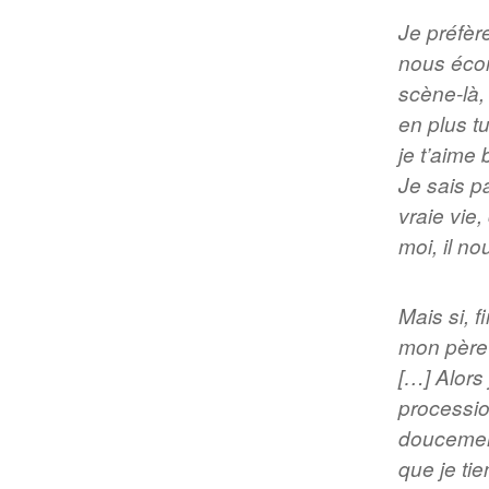
Je préfèr
nous écon
scène-là,
en plus t
je t’aime
Je sais pa
vraie vie
moi, il n
Mais si, 
mon père 
[…] Alors
processio
doucement
que je tie