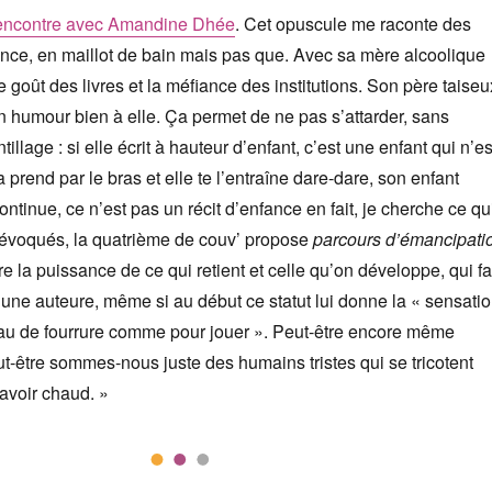
encontre avec Amandine Dhée
. Cet opuscule me raconte des
nce, en maillot de bain mais pas que. Avec sa mère alcoolique
le goût des livres et la méfiance des institutions. Son père taiseu
 humour bien à elle. Ça permet de ne pas s’attarder, sans
tillage : si elle écrit à hauteur d’enfant, c’est une enfant qui n’es
a prend par le bras et elle te l’entraîne dare-dare, son enfant
continue, ce n’est pas un récit d’enfance en fait, je cherche ce qu
s évoqués, la quatrième de couv’ propose
parcours d’émancipati
e la puissance de ce qui retient et celle qu’on développe, qui fa
ne auteure, même si au début ce statut lui donne la « sensati
eau de fourrure comme pour jouer ». Peut-être encore même
t-être sommes-nous juste des humains tristes qui se tricotent
 avoir chaud. »