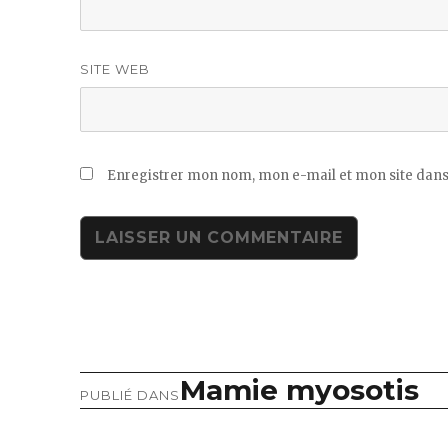
SITE WEB
Enregistrer mon nom, mon e-mail et mon site dans
Mamie myosotis
Navigation
PUBLIÉ DANS
de