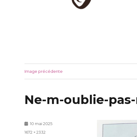
Image précédente
Ne-m-oublie-pas
Publié
10 mai 2025
le
Taille
1672 × 2332