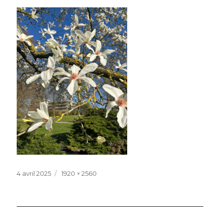
Publié
Taille
4 avril 2025
1920 × 2560
le
réelle