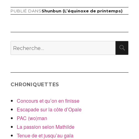
PUBLIÉ DANS
Shunbun (L’équinoxe de printemps)
Navigation
de
l’article
RE
Recherche
pour
:
CHRONIQUETTES
Concours et qu’on en finisse
Escapade sur la côte d’Opale
PAC (wo)man
La passion selon Mathilde
Tenue de et jusqu’au gala