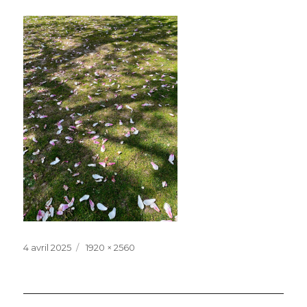
Publié
Taille
4 avril 2025
1920 × 2560
le
réelle