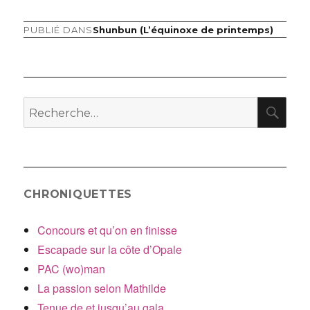
PUBLIÉ DANS
Shunbun (L’équinoxe de printemps)
Navigation
de
l’article
RE
Recherche
pour
:
CHRONIQUETTES
Concours et qu’on en finisse
Escapade sur la côte d’Opale
PAC (wo)man
La passion selon Mathilde
Tenue de et jusqu’au gala