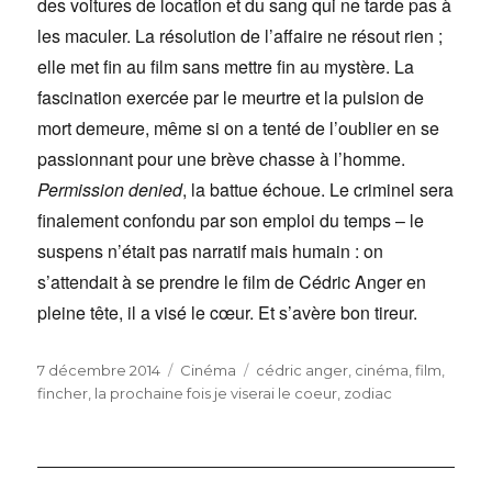
des voitures de location et du sang qui ne tarde pas à
les maculer. La résolution de l’affaire ne résout rien ;
elle met fin au film sans mettre fin au mystère. La
fascination exercée par le meurtre et la pulsion de
mort demeure, même si on a tenté de l’oublier en se
passionnant pour une brève chasse à l’homme.
Permission denied
, la battue échoue. Le criminel sera
finalement confondu par son emploi du temps – le
suspens n’était pas narratif mais humain : on
s’attendait à se prendre le film de Cédric Anger en
pleine tête, il a visé le cœur. Et s’avère bon tireur.
Publié
Catégories
Étiquettes
7 décembre 2014
Cinéma
cédric anger
,
cinéma
,
film
,
le
fincher
,
la prochaine fois je viserai le coeur
,
zodiac