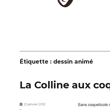
Étiquette :
dessin animé
La Colline aux co
Sans coquelicots
Publié
21 janvier 2012
le