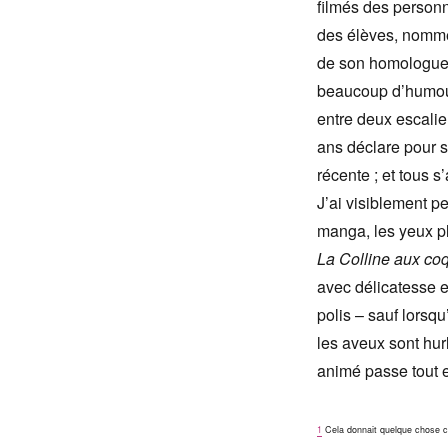
filmés des personn
des élèves, nommé 
de son homologue p
beaucoup d’humour
entre deux escalier
ans déclare pour s
récente ; et tous s
J’ai visiblement 
manga, les yeux pli
La Colline aux coq
avec délicatesse e
polis – sauf lorsqu
les aveux sont hur
animé passe tout 
1
Cela donnait quelque chose c