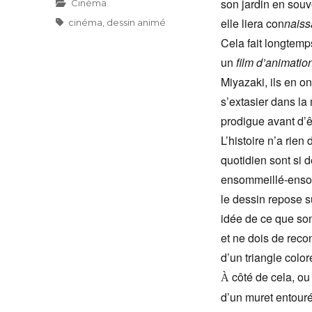
son jardin en souv
Catégories
Cinéma
elle liera con
nais
Étiquettes
cinéma
,
dessin animé
Cela fait longtemp
un
film d’animatio
Miyazaki, ils en o
s’extasier dans la
prodigue avant d’ê
L’histoire n’a rie
quotidien sont si 
ensommeillé-ensole
le dessin repose s
idée de ce que so
et ne dois de reco
d’un triangle color
côté de cela, ou 
À
d’un muret entouré