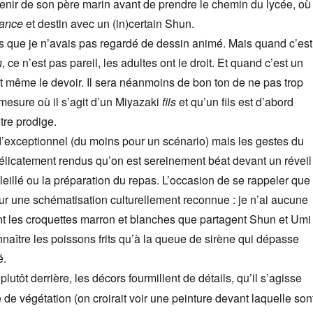
enir de son père marin avant de prendre le chemin du lycée, où
sance
et destin avec un (in)certain Shun.
s que je n’avais pas regardé de dessin animé. Mais quand c’est
n
, ce n’est pas pareil, les adultes ont le droit. Et quand c’est un
nt même le devoir. Il sera néanmoins de bon ton de ne pas trop
 mesure où il s’agit d’un Miyazaki
fils
et qu’un fils est d’abord
tre prodige.
n d’exceptionnel (du moins pour un scénario) mais les gestes du
délicatement rendus qu’on est sereinement béat devant un réveil
illé ou la préparation du repas. L’occasion de se rappeler que
ur une schématisation culturellement reconnue : je n’ai aucune
nt les croquettes marron et blanches que partagent Shun et Umi
nnaître les poissons frits qu’à la queue de sirène qui dépasse
é.
plutôt derrière, les décors fourmillent de détails, qu’il s’agisse
 de végétation (on croirait voir une peinture devant laquelle son