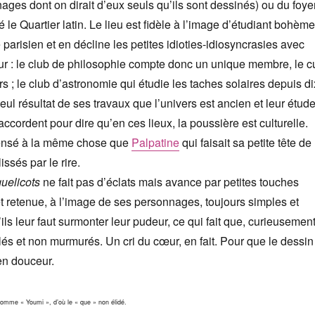
ages dont on dirait d’eux seuls qu’ils sont dessinés) ou du foye
le Quartier latin. Le lieu est fidèle à l’image d’étudiant bohème
arisien et en décline les petites idioties-idiosyncrasies avec
 : le club de philosophie compte donc un unique membre, le c
s ; le club d’astronomie qui étudie les taches solaires depuis di
eul résultat de ses travaux que l’univers est ancien et leur étud
’accordent pour dire qu’en ces lieux, la poussière est culturelle.
pensé à la même chose que
Palpatine
qui faisait sa petite tête de
ssés par le rire.
uelicots
ne fait pas d’éclats mais avance par petites touches
t retenue, à l’image de ses personnages, toujours simples et
’ils leur faut surmonter leur pudeur, ce qui fait que, curieusement
lés et non murmurés. Un cri du cœur, en fait. Pour que le dessin
en douceur.
omme « Youmi », d’où le « que » non élidé.