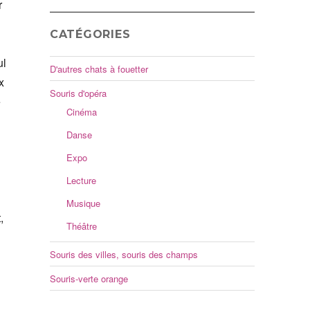
r
CATÉGORIES
ul
D'autres chats à fouetter
x
Souris d'opéra
e
Cinéma
Danse
Expo
Lecture
Musique
,
Théâtre
Souris des villes, souris des champs
Souris-verte orange