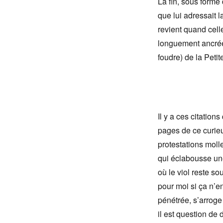
La fin, sous forme
que lui adressait l
revient quand celle-
longuement ancrée,
foudre) de la Petit
Il y a ces citation
pages de ce curi
protestations molle
qui éclabousse une
où le viol reste s
pour moi si ça n’en
pénétrée, s’arroge
il est question de 