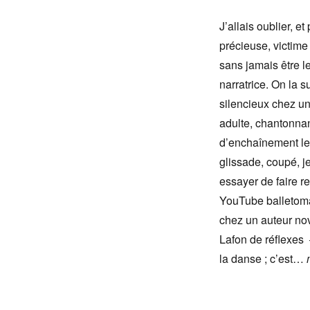
J’allais oublier, et
précieuse, victime 
sans jamais être le
narratrice. On la 
silencieux chez un
adulte, chantonna
d’enchaînement le 
glissade, coupé, j
essayer de faire r
YouTube balletoman
chez un auteur nov
Lafon de réflexes
la danse ; c’est…