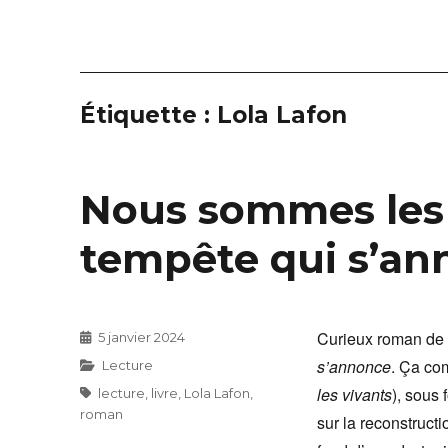
Étiquette :
Lola Lafon
Nous sommes les 
tempête qui s’an
Curieux roman de 
Publié
5 janvier 2024
le
s’annonce
. Ça co
Catégories
Lecture
les vivants
), sous
Étiquettes
lecture
,
livre
,
Lola Lafon
,
roman
sur la reconstructi