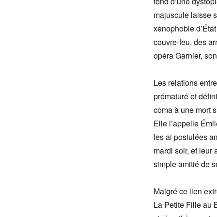
fond d’une dystopi
majuscule laisse s
xénophobie d’État
couvre-feu, des ar
opéra Garnier, son
Les relations entre
prématuré et défini
coma à une mort su
Elle l’appelle Émil
les ai postulées a
mardi soir, et leu
simple amitié de s
Malgré ce lien ext
La Petite Fille au