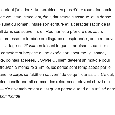
 pourtant j’ai adoré : la narratrice, en plus d’être roumaine, amie
de viol, traductrice, est, était, danseuse classique, et la danse,
 sujet du roman, infuse son écriture et la caractérisation de la
suit dans ses souvenirs en Roumanie, à prendre des cours
e professeure tombée en disgrâce et espionnée ; on la retrouve
nt l’adage de
Giselle
en faisant le guet, traduisant sous forme
caractère subreptice d’une expédition nocturne : glissade,
eté, pointes acérées… Sylvie Guillem devient un mot-clé pour
etrouver la mémoire à Émile, les séries sont remplacées par le
e, le corps se raidit en souvenir de ce qu’il dansait… Ce qui,
ice, fonctionnerait comme des références relèvent chez Lola
 — c’est véritablement ainsi qu’on pense quand on a infusé dan
mon monde
!