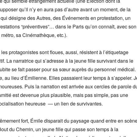
e qui semble étrangement actuelle (une Élection dont la
upposer qu’il n’y en aura pas d’autre avant un moment, de la
 qui désigne des Autres, des Événements en protestation, un
restations “préventives”… dans le Paris qu’on connaît, avec son
 métro, sa Cinémathèque, etc.).
 les protagonistes sont floues, aussi, résistent à l’étiquetage
tif. La narratrice qui s’adresse à la jeune fille survivant dans le
bite se fait passer pour sa sœur auprès du personnel médical.
e, au lieu d’Émilienne. Elles passaient leur temps à s’appeler. J
moureuses. Puis la narration est arrivée aux cercles de parole d
r amitié est devenue plus plausible, mais pas simple, pas une
ocialisation heureuse — un lien de survivantes.
rêmement fort, Émile disparait du paysage quand entre en scèn
 Bout du Chemin, un jeune fille qui passe son temps à la