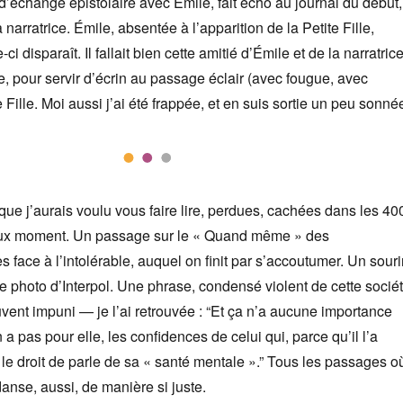
 d’échange épistolaire avec Émile, fait écho au journal du début,
a narratrice. Émile, absentée à l’apparition de la Petite Fille,
ci disparaît. Il fallait bien cette amitié d’Émile et de la narratrice
 pour servir d’écrin au passage éclair (avec fougue, avec
e Fille. Moi aussi j’ai été frappée, et en suis sortie un peu sonné
s que j’aurais voulu vous faire lire, perdues, cachées dans les 40
eux moment. Un passage sur le « Quand même » des
s face à l’intolérable, auquel on finit par s’accoutumer. Un souri
 photo d’Interpol. Une phrase, condensé violent de cette socié
ouvent impuni — je l’ai retrouvée : “Et ça n’a aucune importance
 a pas pour elle, les confidences de celui qui, parce qu’il l’a
 le droit de parle de sa « santé mentale ».” Tous les passages o
danse, aussi, de manière si juste.