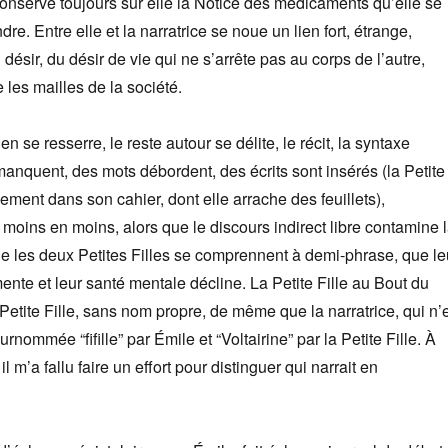
nserve toujours sur elle la Notice des médicaments qu’elle se
re. Entre elle et la narratrice se noue un lien fort, étrange,
u désir, du désir de vie qui ne s’arrête pas au corps de l’autre,
e les mailles de la société.
n se resserre, le reste autour se délite, le récit, la syntaxe
manquent, des mots débordent, des écrits sont insérés (la Petite
quement dans son cahier, dont elle arrache des feuillets),
 moins en moins, alors que le discours indirect libre contamine 
que les deux Petites Filles se comprennent à demi-phrase, que le
nte et leur santé mentale décline. La Petite Fille au Bout du
Petite Fille, sans nom propre, de même que la narratrice, qui n’
rnommée “fifille” par Émile et “Voltairine” par la Petite Fille. À
l m’a fallu faire un effort pour distinguer qui narrait en