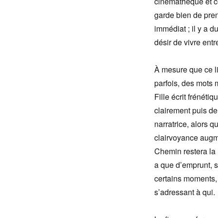
cinémathèque et co
garde bien de prend
immédiat ; il y a d
désir de vivre entr
À mesure que ce lie
parfois, des mots 
Fille écrit frénéti
clairement puis de
narratrice, alors 
clairvoyance augme
Chemin restera la 
a que d’emprunt, su
certains moments, i
s’adressant à qui.