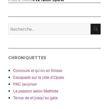
Navigation
de
l’article
RE
Recherche
pour
:
CHRONIQUETTES
Concours et qu’on en finisse
Escapade sur la côte d’Opale
PAC (wo)man
La passion selon Mathilde
Tenue de et jusqu’au gala