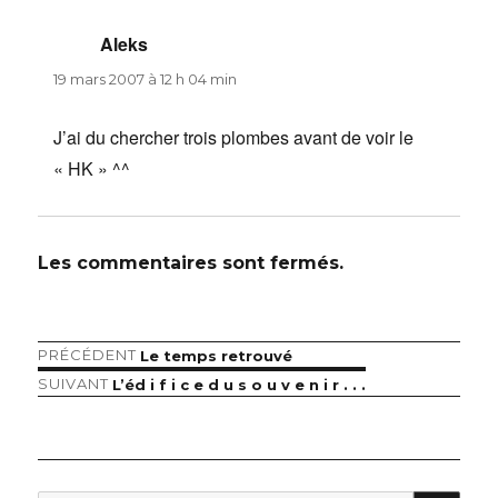
Aleks
dit :
19 mars 2007 à 12 h 04 min
J’ai du chercher trois plombes avant de voir le
« HK » ^^
Les commentaires sont fermés.
Article
PRÉCÉDENT
Le temps retrouvé
Navigation
précédent :
Article
SUIVANT
L’éd i f i c e d u s o u v e n i r . . .
de
suivant :
l’article