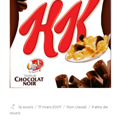
Auteur
Publié
Catégories
Étiquettes
la souris
17 mars 2007
Non classé
Patte de
le
souris