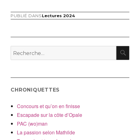
PUBLIÉ DANS
Lectures 2024
Navigation
de
l’article
RE
Recherche
pour
:
CHRONIQUETTES
Concours et qu’on en finisse
Escapade sur la côte d’Opale
PAC (wo)man
La passion selon Mathilde