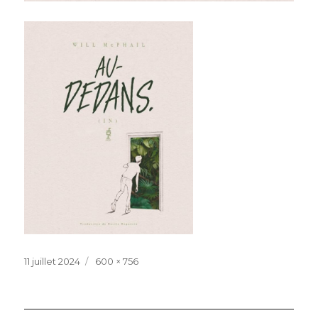
Publié
Taille
11 juillet 2024
600 × 756
le
réelle