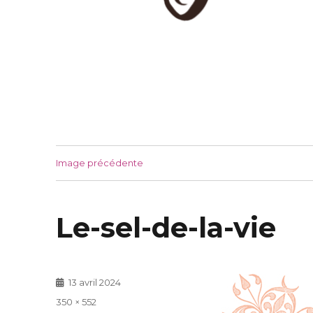
Image précédente
Le-sel-de-la-vie
Publié
13 avril 2024
le
Taille
350 × 552