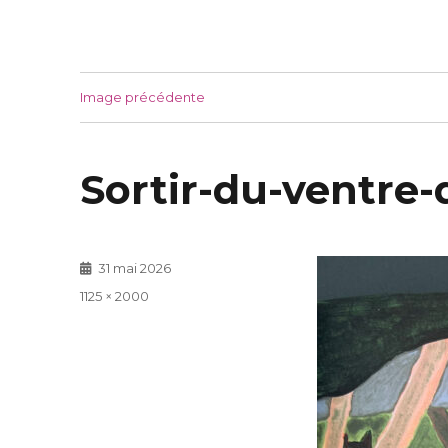
Image précédente
Sortir-du-ventre-
Publié
31 mai 2026
le
Taille
1125 × 2000
réelle