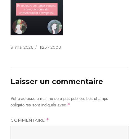
Publié
Taille
31 mai 2026
1125 × 2000
le
réelle
Laisser un commentaire
Votre adresse e-mail ne sera pas publiée.
Les champs
obligatoires sont indiqués avec
*
COMMENTAIRE
*