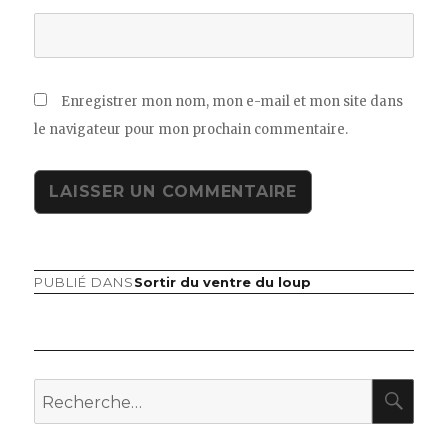
Enregistrer mon nom, mon e-mail et mon site dans
le navigateur pour mon prochain commentaire.
PUBLIÉ DANS
Sortir du ventre du loup
Navigation
de
l’article
RE
Recherche
pour
: