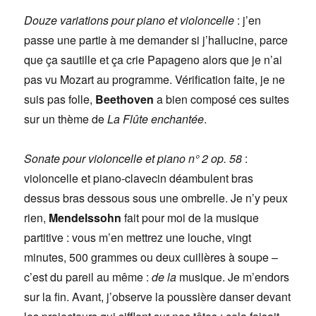
Douze variations pour piano et violoncelle
: j’en
passe une partie à me demander si j’hallucine, parce
que ça sautille et ça crie Papageno alors que je n’ai
pas vu Mozart au programme. Vérification faite, je ne
suis pas folle,
Beethoven
a bien composé ces suites
sur un thème de
La Flûte enchantée
.
Sonate pour violoncelle et piano n° 2 op. 58
:
violoncelle et piano-clavecin déambulent bras
dessus bras dessous sous une ombrelle. Je n’y peux
rien,
Mendelssohn
fait pour moi de la musique
partitive : vous m’en mettrez une louche, vingt
minutes, 500 grammes ou deux cuillères à soupe –
c’est du pareil au même :
de la
musique. Je m’endors
sur la fin. Avant, j’observe la poussière danser devant