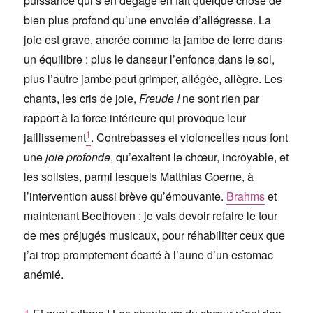
puissance qui s’en dégage en fait quelque chose de
bien plus profond qu’une envolée d’allégresse. La
joie est grave, ancrée comme la jambe de terre dans
un équilibre : plus le danseur l’enfonce dans le sol,
plus l’autre jambe peut grimper, allégée, allègre. Les
chants, les cris de joie,
Freude !
ne sont rien par
rapport à la force intérieure qui provoque leur
1
jaillissement
. Contrebasses et violoncelles nous font
une
joie profonde
, qu’exaltent le chœur, incroyable, et
les solistes, parmi lesquels Matthias Goerne, à
l’intervention aussi brève qu’émouvante.
Brahms
et
maintenant Beethoven : je vais devoir refaire le tour
de mes préjugés musicaux, pour réhabiliter ceux que
j’ai trop promptement écarté à l’aune d’un estomac
anémié.