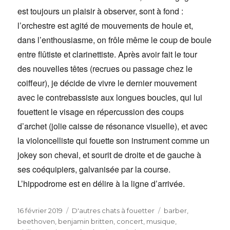
est toujours un plaisir à observer, sont à fond :
l’orchestre est agité de mouvements de houle et,
dans l’enthousiasme, on frôle même le coup de boule
entre flûtiste et clarinettiste. Après avoir fait le tour
des nouvelles têtes (recrues ou passage chez le
coiffeur), je décide de vivre le dernier mouvement
avec le contrebassiste aux longues boucles, qui lui
fouettent le visage en répercussion des coups
d’archet (jolie caisse de résonance visuelle), et avec
la violoncelliste qui fouette son instrument comme un
jokey son cheval, et sourit de droite et de gauche à
ses coéquipiers, galvanisée par la course.
L’hippodrome est en délire à la ligne d’arrivée.
Publié
Catégories
Étiquettes
16 février 2019
D'autres chats à fouetter
barber
,
le
beethoven
,
benjamin britten
,
concert
,
musique
,