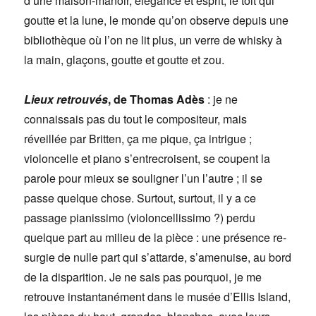
d’une maison-manoir, élégance et esprit, le toit qui
goutte et la lune, le monde qu’on observe depuis une
bibliothèque où l’on ne lit plus, un verre de whisky à
la main, glaçons, goutte et goutte et zou.
Lieux retrouvés
, de Thomas Adès
: je ne
connaissais pas du tout le compositeur, mais
réveillée par Britten, ça me pique, ça intrigue ;
violoncelle et piano s’entrecroisent, se coupent la
parole pour mieux se souligner l’un l’autre ; il se
passe quelque chose. Surtout, surtout, il y a ce
passage pianissimo (violoncellissimo ?) perdu
quelque part au milieu de la pièce : une présence re-
surgie de nulle part qui s’attarde, s’amenuise, au bord
de la disparition. Je ne sais pas pourquoi, je me
retrouve instantanément dans le musée d’Ellis Island,