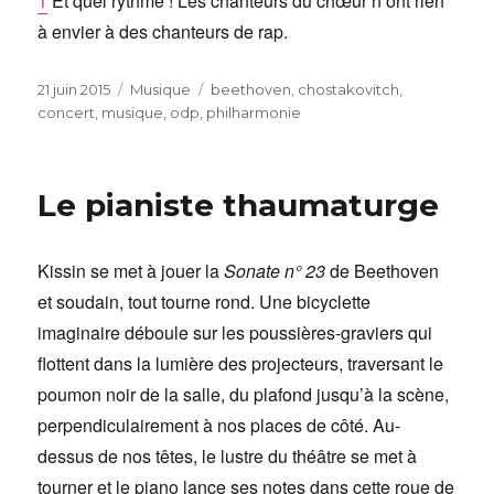
1
Et quel rythme ! Les chanteurs du chœur n’ont rien
à envier à des chanteurs de rap.
Publié
Catégories
Étiquettes
21 juin 2015
Musique
beethoven
,
chostakovitch
,
le
concert
,
musique
,
odp
,
philharmonie
Le pianiste thaumaturge
Kissin se met à jouer la
Sonate n° 23
de Beethoven
et soudain, tout tourne rond. Une bicyclette
imaginaire déboule sur les poussières-graviers qui
flottent dans la lumière des projecteurs, traversant le
poumon noir de la salle, du plafond jusqu’à la scène,
perpendiculairement à nos places de côté. Au-
dessus de nos têtes, le lustre du théâtre se met à
tourner et le piano lance ses notes dans cette roue de