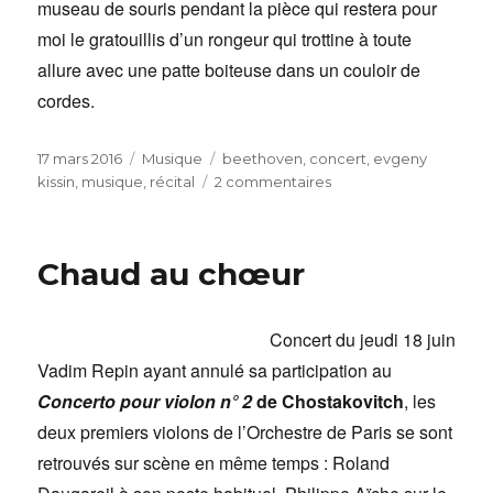
museau de souris pendant la pièce qui restera pour
moi le gratouillis d’un rongeur qui trottine à toute
allure avec une patte boiteuse dans un couloir de
cordes.
Publié
Catégories
Étiquettes
17 mars 2016
Musique
beethoven
,
concert
,
evgeny
le
sur
kissin
,
musique
,
récital
2 commentaires
King
Kissin
Chaud au chœur
Concert du jeudi 18 juin
Vadim Repin ayant annulé sa participation au
Concerto pour violon n° 2
de Chostakovitch
, les
deux premiers violons de l’Orchestre de Paris se sont
retrouvés sur scène en même temps : Roland