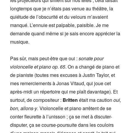
les projecteurs qui sifflent sur nos têtes ; cela faisait
longtemps que je n’étais pas venue au théâtre, la
quiétude de l’obscurité et du velours m’avaient
manqué. L’ennuie est palpable, paisible. Je me
demande quand même si je sais encore apprécier la
musique.
Pas sûr, mais peut-être que oui :
sonate pour
violoncelle et piano op. 65
. On a changé de piano et
de pianiste (toutes mes excuses à Justin Taylor, et
mes remerciements à Jonas Vitaud, qui joue cet
après-midi un répertoire qui me plaît davantage). Et
surtout, de compositeur :
Britten
était ma caution
oui,
bon, allons-y
. Violoncelle et piano arrêtent de se
conter fleurette à l’unisson ; ça se met à discuter-
disputer, ça se course-poursuite dans les couloirs