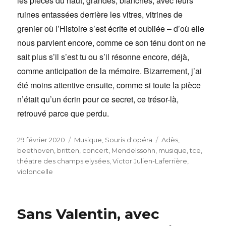
les pièces du haut, grandes, blanches, avec leurs
ruines entassées derrière les vitres, vitrines de
grenier où l’Histoire s’est écrite et oubliée – d’où elle
nous parvient encore, comme ce son ténu dont on ne
sait plus s’il s’est tu ou s’il résonne encore, déjà,
comme anticipation de la mémoire. Bizarrement, j’ai
été moins attentive ensuite, comme si toute la pièce
n’était qu’un écrin pour ce secret, ce trésor-là,
retrouvé parce que perdu.
Publié
Catégories
Étiquettes
29 février 2020
Musique
,
Souris d'opéra
Adès
,
le
beethoven
,
britten
,
concert
,
Mendelssohn
,
musique
,
tce
,
théatre des champs elysées
,
Victor Julien-Laferrière
,
violoncelle
Sans Valentin, avec