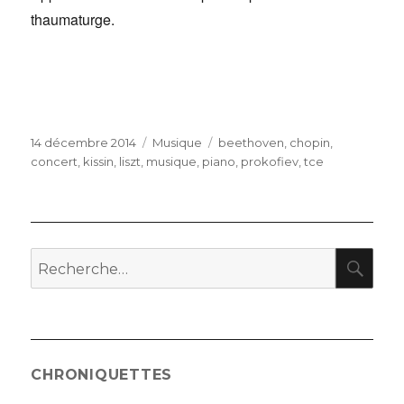
thaumaturge.
Publié
Catégories
Étiquettes
14 décembre 2014
Musique
beethoven
,
chopin
,
le
concert
,
kissin
,
liszt
,
musique
,
piano
,
prokofiev
,
tce
RE
Recherche
pour
:
CHRONIQUETTES