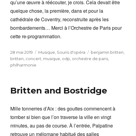
qu’une œuvre à réécouter, je crois. Cela devait être
quelque chose, la première, dans et pour la
cathédrale de Coventry, reconstruite après les
bombardements… Merci à l’Orchestre de Paris pour
cette re-programmation.
Publié
Catégories
Étiquettes
28 mai 2019
Musique
,
Souris d'opéra
benjamin britten
,
le
britten
,
concert
,
musique
,
odp
,
orchestre de paris
,
philharmonie
Britten and Bostridge
Mille tonnerres d’Aix : des gouttes commencent à
tomber si bien que l’on traverse la ville en vingt
minutes, au pas de course. À l’entrée, Palpatine
retrouve un mélomane habitué des salles