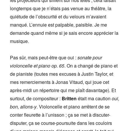
les projecteurs qui sifflent sur nos têtes ; cela faisait
longtemps que je n’étais pas venue au théâtre, la
quiétude de l’obscurité et du velours m’avaient
manqué. L’ennuie est palpable, paisible. Je me
demande quand même si je sais encore apprécier la
musique.
Pas sûr, mais peut-être que oui :
sonate pour
violoncelle et piano op. 65
. On a changé de piano et
de pianiste (toutes mes excuses à Justin Taylor, et
mes remerciements à Jonas Vitaud, qui joue cet
après-midi un répertoire qui me plaît davantage). Et
surtout, de compositeur :
Britten
était ma caution
oui,
bon, allons-y
. Violoncelle et piano arrêtent de se
conter fleurette à l’unisson ; ça se met à discuter-
disputer, ça se course-poursuite dans les couloirs