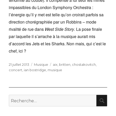
tendinite au coude). Il compense à lui seul les mines
impassibles du London Symphony Orchestra :
l’énergie qu’il y met est telle qu’on croirait parfois sa
direction chorégraphiée par un Robbins – mode
rivalité de rue dans
West Side Story
. La pose finale
par laquelle il s’arrache à la musique aurait mis
d’accord les Jets et les Sharks. Non mais, qui c’est le
chef, ici ?
Publié
Catégories
Étiquettes
21 juillet 2013
Musique
aix
,
britten
,
chostakovitch
,
le
concert
,
ian bostridge
,
musique
RE
Recherche
pour
: