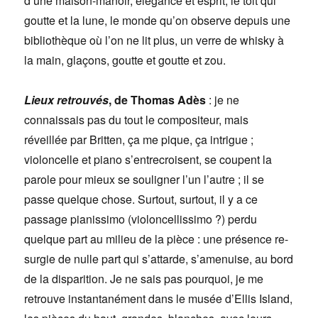
d’une maison-manoir, élégance et esprit, le toit qui
goutte et la lune, le monde qu’on observe depuis une
bibliothèque où l’on ne lit plus, un verre de whisky à
la main, glaçons, goutte et goutte et zou.
Lieux retrouvés
, de Thomas Adès
: je ne
connaissais pas du tout le compositeur, mais
réveillée par Britten, ça me pique, ça intrigue ;
violoncelle et piano s’entrecroisent, se coupent la
parole pour mieux se souligner l’un l’autre ; il se
passe quelque chose. Surtout, surtout, il y a ce
passage pianissimo (violoncellissimo ?) perdu
quelque part au milieu de la pièce : une présence re-
surgie de nulle part qui s’attarde, s’amenuise, au bord
de la disparition. Je ne sais pas pourquoi, je me
retrouve instantanément dans le musée d’Ellis Island,