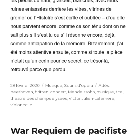
les pièces du haut, grandes, blanches, avec leurs
ruines entassées derrière les vitres, vitrines de
grenier où l’Histoire s’est écrite et oubliée – d’où elle
nous parvient encore, comme ce son ténu dont on ne
sait plus s’il s’est tu ou s’il résonne encore, déjà,
comme anticipation de la mémoire. Bizarrement, j’ai
été moins attentive ensuite, comme si toute la pièce
n’était qu’un écrin pour ce secret, ce trésor-là,
retrouvé parce que perdu.
Publié
Catégories
Étiquettes
29 février 2020
Musique
,
Souris d'opéra
Adès
,
le
beethoven
,
britten
,
concert
,
Mendelssohn
,
musique
,
tce
,
théatre des champs elysées
,
Victor Julien-Laferrière
,
violoncelle
War Requiem de pacifiste