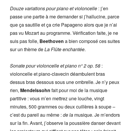
Douze variations pour piano et violoncelle
: j’en
passe une partie à me demander si j’hallucine, parce
que ça sautille et ça crie Papageno alors que je n’ai
pas vu Mozart au programme. Vérification faite, je ne
suis pas folle,
Beethoven
a bien composé ces suites
sur un thème de
La Flûte enchantée
.
Sonate pour violoncelle et piano n° 2 op. 58
:
violoncelle et piano-clavecin déambulent bras
dessus bras dessous sous une ombrelle. Je n’y peux
rien,
Mendelssohn
fait pour moi de la musique
partitive : vous m’en mettrez une louche, vingt
minutes, 500 grammes ou deux cuillères à soupe –
c’est du pareil au même :
de la
musique. Je m’endors
sur la fin. Avant, j’observe la poussière danser devant