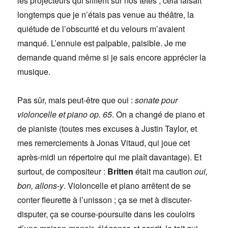
les projecteurs qui sifflent sur nos têtes ; cela faisait
longtemps que je n’étais pas venue au théâtre, la
quiétude de l’obscurité et du velours m’avaient
manqué. L’ennuie est palpable, paisible. Je me
demande quand même si je sais encore apprécier la
musique.
Pas sûr, mais peut-être que oui :
sonate pour
violoncelle et piano op. 65
. On a changé de piano et
de pianiste (toutes mes excuses à Justin Taylor, et
mes remerciements à Jonas Vitaud, qui joue cet
après-midi un répertoire qui me plaît davantage). Et
surtout, de compositeur :
Britten
était ma caution
oui,
bon, allons-y
. Violoncelle et piano arrêtent de se
conter fleurette à l’unisson ; ça se met à discuter-
disputer, ça se course-poursuite dans les couloirs