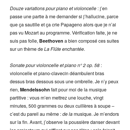
Douze variations pour piano et violoncelle
: j’en
passe une partie à me demander si j’hallucine, parce
que ça sautille et ça crie Papageno alors que je n’ai
pas vu Mozart au programme. Vérification faite, je ne
suis pas folle,
Beethoven
a bien composé ces suites
sur un thème de
La Flûte enchantée
.
Sonate pour violoncelle et piano n° 2 op. 58
:
violoncelle et piano-clavecin déambulent bras
dessus bras dessous sous une ombrelle. Je n’y peux
rien,
Mendelssohn
fait pour moi de la musique
partitive : vous m’en mettrez une louche, vingt
minutes, 500 grammes ou deux cuillères à soupe –
c’est du pareil au même :
de la
musique. Je m’endors
sur la fin. Avant, j’observe la poussière danser devant