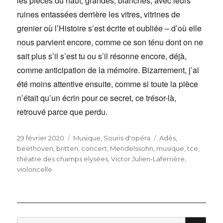
les pièces du haut, grandes, blanches, avec leurs
ruines entassées derrière les vitres, vitrines de
grenier où l’Histoire s’est écrite et oubliée – d’où elle
nous parvient encore, comme ce son ténu dont on ne
sait plus s’il s’est tu ou s’il résonne encore, déjà,
comme anticipation de la mémoire. Bizarrement, j’ai
été moins attentive ensuite, comme si toute la pièce
n’était qu’un écrin pour ce secret, ce trésor-là,
retrouvé parce que perdu.
Publié
Catégories
Étiquettes
29 février 2020
Musique
,
Souris d'opéra
Adès
,
le
beethoven
,
britten
,
concert
,
Mendelssohn
,
musique
,
tce
,
théatre des champs elysées
,
Victor Julien-Laferrière
,
violoncelle
RE