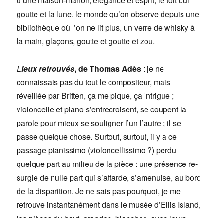
d’une maison-manoir, élégance et esprit, le toit qui
goutte et la lune, le monde qu’on observe depuis une
bibliothèque où l’on ne lit plus, un verre de whisky à
la main, glaçons, goutte et goutte et zou.
Lieux retrouvés
, de Thomas Adès
: je ne
connaissais pas du tout le compositeur, mais
réveillée par Britten, ça me pique, ça intrigue ;
violoncelle et piano s’entrecroisent, se coupent la
parole pour mieux se souligner l’un l’autre ; il se
passe quelque chose. Surtout, surtout, il y a ce
passage pianissimo (violoncellissimo ?) perdu
quelque part au milieu de la pièce : une présence re-
surgie de nulle part qui s’attarde, s’amenuise, au bord
de la disparition. Je ne sais pas pourquoi, je me
retrouve instantanément dans le musée d’Ellis Island,