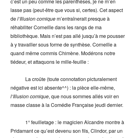
c’est un peu comme les parenthèses, je ne m’en
lasse pas (peut-être que vous si, certes). Cet aspect
de
l’Illusion comique
m’entraînerait presque à
réhabiliter Corneille dans les rangs de ma
bibliothèque. Mais n’est pas allé jusqu’à me pousser
à y travailler sous forme de synthèse. Corneille a
quand même commis Chimène. Modérons notre
tiédeur, et attaquons le mille-feuille :
La croûte (toute connotation picturalement
négative est ici absente^^) : la pièce elle-même,
l’Illusion comique
, que nous sommes allés voir en
masse classe à la Comédie Française jeudi dernier.
1° feuilletage : le magicien Alcandre montre à
Pridamant ce qu’est devenu son fils, Clindor, par un