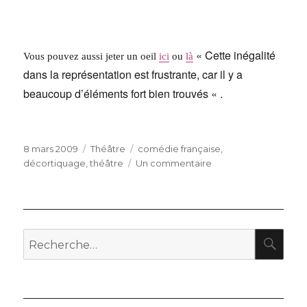
« Cette inégalité
Vous pouvez aussi jeter un oeil
ici
ou
là
dans la représentation est frustrante, car il y a
beaucoup d’éléments fort bien trouvés « .
Publié
Catégories
Étiquettes
8 mars 2009
Théâtre
comédie française
,
le
sur
décortiquage
,
théâtre
Un commentaire
L’Illusion
comique
RE
Recherche
pour
: