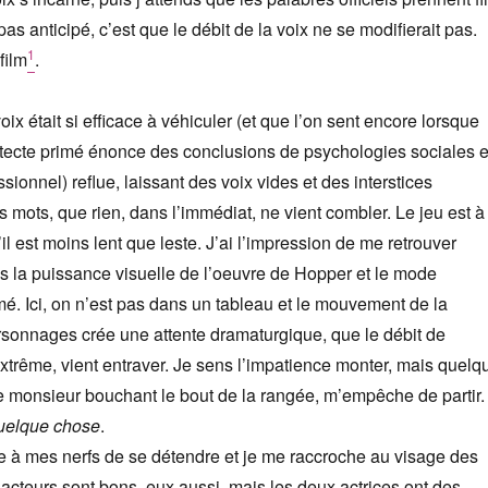
as anticipé, c’est que le débit de la voix ne se modifierait pas.
1
film
.
voix était si efficace à véhiculer (et que l’on sent encore lorsque
itecte primé énonce des conclusions de psychologies sociales 
ionnel) reflue, laissant des voix vides et des interstices
 mots, que rien, dans l’immédiat, ne vient combler. Le jeu est à
l est moins lent que leste. J’ai l’impression de me retrouver
 la puissance visuelle de l’oeuvre de Hopper et le mode
é. Ici, on n’est pas dans un tableau et le mouvement de la
sonnages crée une attente dramaturgique, que le débit de
’extrême, vient entraver. Je sens l’impatience monter, mais quelq
e monsieur bouchant le bout de la rangée, m’empêche de partir.
uelque chose
.
 à mes nerfs de se détendre et je me raccroche au visage des
 acteurs sont bons, eux aussi, mais les deux actrices ont des