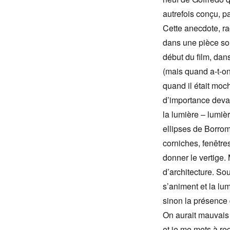
autrefois conçu, pa
Cette anecdote, ra
dans une pièce som
début du film, dan
(mais quand a-t-on
quand il était moc
d’importance devan
la lumière – lumiè
ellipses de Borromi
corniches, fenêtres
donner le vertige.
d’architecture. So
s’animent et la lum
sinon la présence
On aurait mauvais 
et je me mets à re