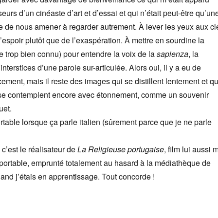
urs d’un cinéaste d’art et d’essai et qui n’était peut-être qu’un
 de nous amener à regarder autrement. À lever les yeux aux ci
’espoir plutôt que de l’exaspération. À mettre en sourdine la
e trop bien connu) pour entendre la voix de la
sapienza
, la
nterstices d’une parole sur-articulée. Alors oui, il y a eu de
cement, mais il reste des images qui se distillent lentement et qu
se contemplent encore avec étonnement, comme un souvenir
uet.
rtable lorsque ça parle italien (sûrement parce que je ne parle
c’est le réalisateur de
La Religieuse portugaise
, film lui aussi m
pportable, emprunté totalement au hasard à la médiathèque de
nd j’étais en apprentissage. Tout concorde !