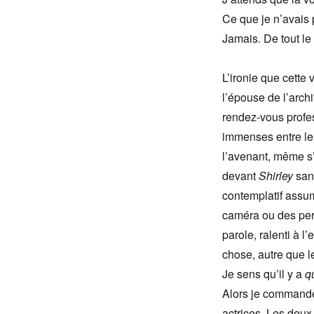
Ce que je n’avais p
Jamais. De tout le 
L’ironie que cette 
l’épouse de l’arch
rendez-vous profess
immenses entre les
l’avenant, même s’i
devant
Shirley
sans
contemplatif assum
caméra ou des per
parole, ralenti à l
chose, autre que l
Je sens qu’il y a
q
Alors je commande
actrices. Les deux