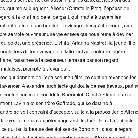
ds, qui me subjuguent. Aliénor (Christelle Prot), l’épouse de
egard à la fois limpide et perçant, qui irradie à travers les
nt entrepris de parcheminer le visage ; lorsqu’elle sourit, son
endre semble ouvrir sur une vie entière qui nous reste à deviner
du poids, une présence. Livinia (Arianna Nastro), la jeune fille
ouple lors de leur voyage en Italie, est au contraire légère,
phane, rattachée à la pesanteur terrestre par son regard
 malaises, prompte à s’évanouir.
mes qui donnent de l’épaisseur au film, ce sont en revanche les
 avancer. Alexandre, architecte qui doute de ses travaux, part s
e, sur les traces de son idole Borromini. C’est à Stresa que sa
trent Lavinia et son frère Goffredo, qui se destine à
xandre se voit contraint d’accepter, suite à la proposition d’Aliéno
 avec lui dans son pèlerinage architectural. Et si l’architecte
 ce qui fait la beauté des églises de Borromini, c’est le regard
ui va faire la lumière sur le sombre passé d’Alexandre qui a