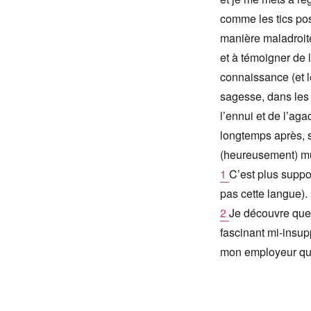
comme les tics pose
manière maladroite
et à témoigner de l
connaissance (et l
sagesse, dans les i
l’ennui et de l’aga
longtemps après, 
(heureusement) m
1
C’est plus suppo
pas cette langue).
2
Je découvre que 
fascinant mi-insu
mon employeur qua