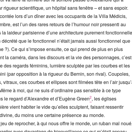
r rigueur scientifique, un hôpital sans fenêtre – et sans espoir.
contée lors d’un dîner avec les occupants de la Villa Médicis,
bre, est l’un des rares retours de l’humour noir pressenti au
s la laideur parisienne d’une architecture purement fonctionnell
 décrété que le fonctionnel n’était jamais aussi fonctionnel que
he ?). Ce qui s’impose ensuite, ce qui prend de plus en plus
t la caméra, dans les discours et la vie des personnages, c’est
re des regards féminins, lumière sculptée par les courbes et les
ni (par opposition à la rigueur du Bernin, son rival). Coupoles,
, vitraux, ces courbes et ellipses sont filmées tête en l’air jusqu
 Même à moi, qui ne suis d’ordinaire pas sensible à ce type
2
us le regard d’Alexandre et d’Eugène Green
, les églises
ière vient habiter le vide qu’elles sculptent, faisant ressentir
 divine, du moins une certaine présence au monde.
jeu de reprocher, à qui nous offre le monde, un ruban mal noué
garder avec davantage de bienveillance ce qui m’était apparu