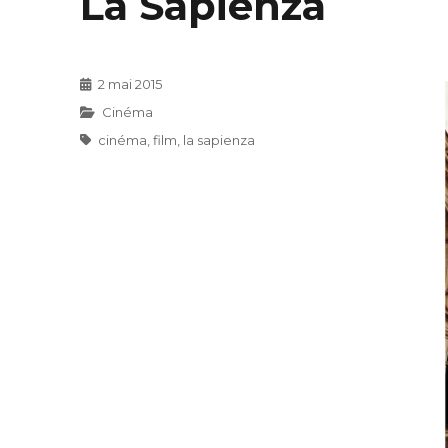
La Sapienza
Publié
2 mai 2015
le
Catégories
Cinéma
Étiquettes
cinéma
,
film
,
la sapienza