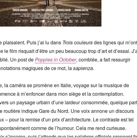
me plaisaient. Puis j’ai lu dans
Trois couleurs
des lignes qui m’on
 le film risquait d’être un peu beaucoup trop d’art et d’essai. J’
ublié. Un post de
Poppies in October
, comblée, a fait ressurgir
nnotations magiques de ce mot, la
sapienza
.
, la caméra se promène en Italie, voyage sur la musique de
mmence à m’enfoncer dans mon siège et la contemplation.
ers un paysage urbain d’une laideur consommée, quelque par
ue routière indique Gare du Nord. Une voix annone un discours
 – pour la remise d’un prix d’architecture. Le contraste est tel
te spontanément comme de l’humour. Cela me rend curieuse.
ix s’incarne, puis j’attends que les palabres officiels prennent fi