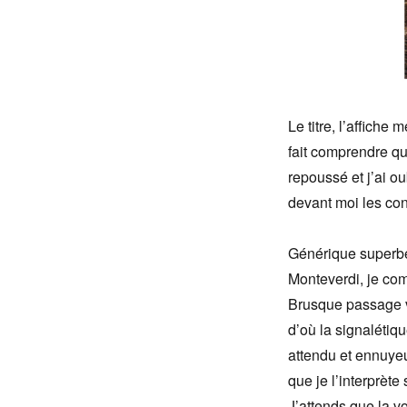
Le titre, l’affiche 
fait comprendre que
repoussé et j’ai o
devant moi les co
Générique superbe
Monteverdi, je co
Brusque passage v
d’où la signalétiq
attendu et ennuyeux
que je l’interprè
J’attends que la vo