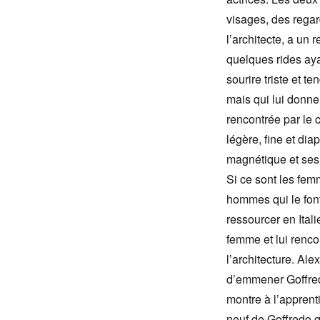
visages, des regar
l’architecte, a un r
quelques rides aya
sourire triste et t
mais qui lui donne 
rencontrée par le c
légère, fine et dia
magnétique et ses
Si ce sont les fem
hommes qui le font
ressourcer en Itali
femme et lui rencon
l’architecture. Ale
d’emmener Goffredo
montre à l’apprenti
neuf de Goffredo q